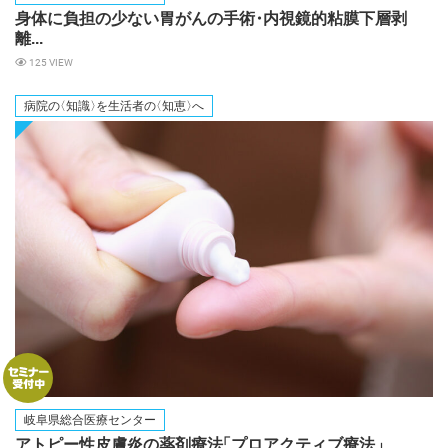
身体に負担の少ない胃がんの手
術
・
内視鏡的粘膜下層剥
離...
125 VIEW
病院
の
〈知識
〉
を生活者
の
〈知恵
〉
へ
岐阜県総合医療センター
アトピー性皮膚炎の薬剤療
法
「プロアクティブ療法
」