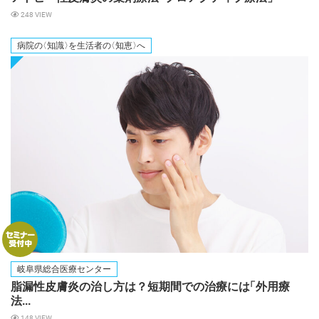
248 VIEW
病院
の
〈知識
〉
を生活者
の
〈知恵
〉
へ
岐阜県総合医療センター
脂漏性皮膚炎の治し方は？短期間での治療に
は
「外用療
法...
148 VIEW