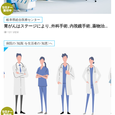
岐阜県総合医療センター
胃がんはステージにより
、
外科手術
、
内視鏡手術
、
薬物治...
131 VIEW
病院
の
〈知識
〉
を生活者
の
〈知恵
〉
へ