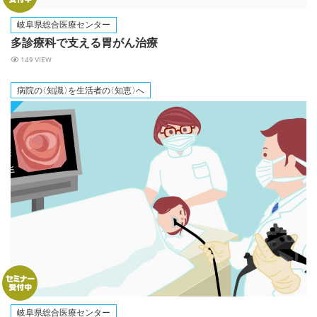
岐阜県総合医療センター
多診療科で支える胃がん治療
149 VIEW
病院
の
〈知識
〉
を生活者
の
〈知恵
〉
へ
岐阜県総合医療センター