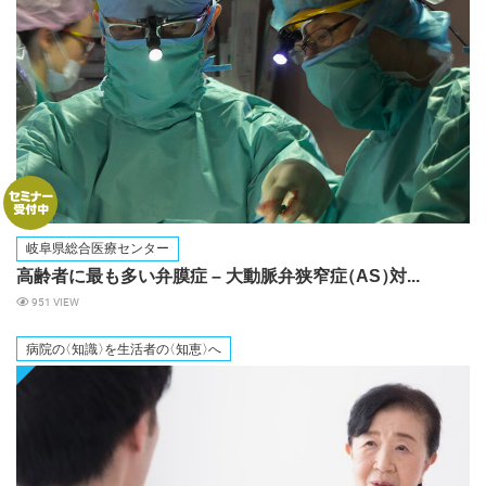
岐阜県総合医療センター
高齢者に最も多い弁膜症 – 大動脈弁狭窄
症
（AS
）
対...
951 VIEW
病院
の
〈知識
〉
を生活者
の
〈知恵
〉
へ