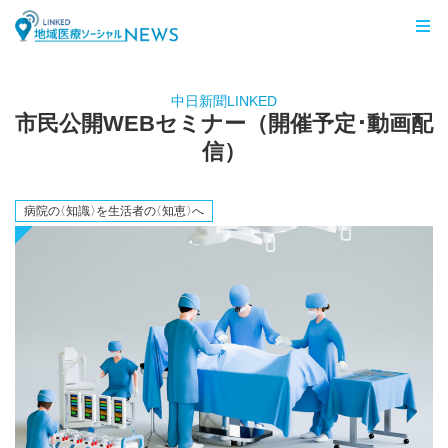
LINKED 地域医療ソーシャルNEWS
中日新聞LINKED
市民公開WEBセミナー（開催予定･動画配
信）
病院
の
〈知識
〉
を生活者
の
〈知恵
〉
へ