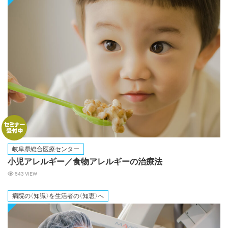
岐阜県総合医療センター
小児アレルギー／食物アレルギーの治療法
543 VIEW
病院
の
〈知識
〉
を生活者
の
〈知恵
〉
へ