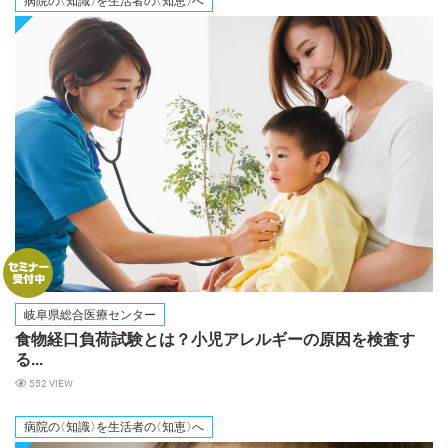
病院
の
〈知識
〉
を生活者
の
〈知恵
〉
へ
岐阜県総合医療センター
食物経口負荷試験とは？小児アレルギーの原因を検査す
る...
552 VIEW
病院
の
〈知識
〉
を生活者
の
〈知恵
〉
へ