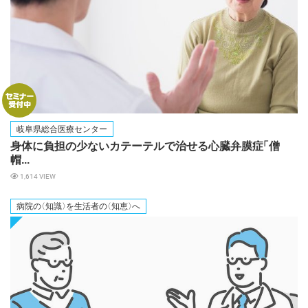
岐阜県総合医療センター
身体に負担の少ないカテーテルで治せる心臓弁膜
症
「僧
帽...
1,614 VIEW
病院
の
〈知識
〉
を生活者
の
〈知恵
〉
へ