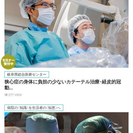
岐阜県総合医療センター
狭心症の身体に負担の少ないカテーテル治
療
・
経皮的冠
動...
277 VIEW
病院
の
〈知識
〉
を生活者
の
〈知恵
〉
へ