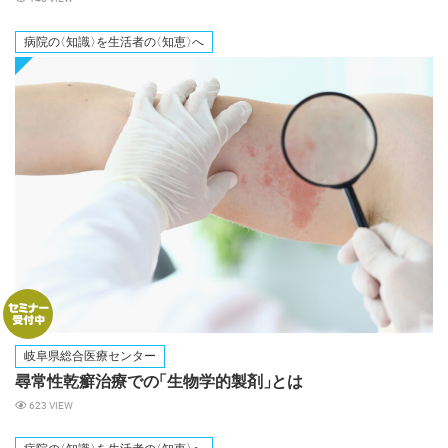
病院
の
〈知識
〉
を生活者
の
〈知恵
〉
へ
岐阜県総合医療センター
尋常性乾癬治療で
の
「生物学的製剤
」
とは
623 VIEW