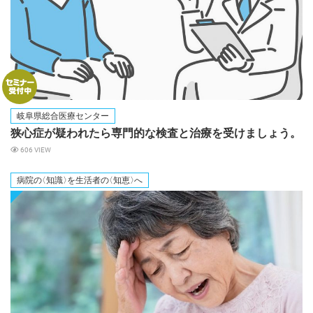
岐阜県総合医療センター
狭心症が疑われたら専門的な検査と治療を受けましょう。
606 VIEW
病院
の
〈知識
〉
を生活者
の
〈知恵
〉
へ