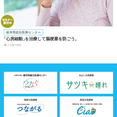
岐阜県総合医療センター
「心房細動
」
を治療して脳梗塞を防ごう。
1,248 VIEW