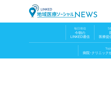
地域医
毎日発信
5
今朝の
LINKED通信
医療提
Top
病院･クリニック