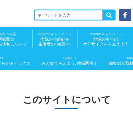
療ソーシャルNEWS
疾病･5事業
Beyondキャンペーン
Beyondキャンペーン
医療圏の
病院
の
〈知識
〉
を
地域の中での
供体制について
生活者
の
〈知恵
〉
へ
ケアサイクルを支えよう
ics
LINKED
Med
からのトピックス
みんなで考えよう､地域医療！
編集部が取
このサイトについて