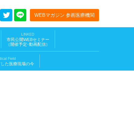
WEBマガジン 参画医療機関
LINKED
市民公開WEBセミナー
（開催予定･動画配信
）
ical Field
材した医療現場の今