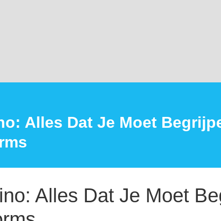
no: Alles Dat Je Moet Begrij
orms
ino: Alles Dat Je Moet Be
orms