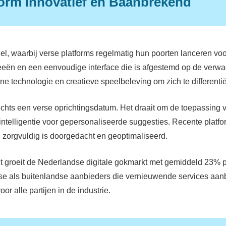
orm Innovatief en Baanbrekend
l, waarbij verse platforms regelmatig hun poorten lanceren voo
ën en een eenvoudige interface die is afgestemd op de verwac
ne technologie en creatieve speelbeleving om zich te differenti
slechts een verse oprichtingsdatum. Het draait om de toepassin
le intelligentie voor gepersonaliseerde suggesties. Recente plat
 zorgvuldig is doorgedacht en geoptimaliseerd.
 groeit de Nederlandse digitale gokmarkt met gemiddeld 23% per 
dse als buitenlandse aanbieders die vernieuwende services aan
r alle partijen in de industrie.