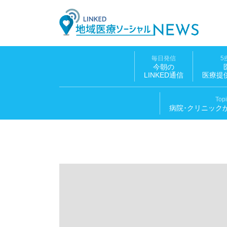
LINK
毎日発信
5
今朝の
LINKED通信
医療提
Top
病院･クリニック