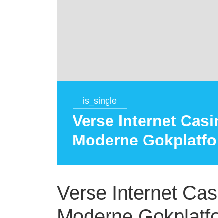
is_single
Verse Internet Casi
Moderne Gokplatf
Verse Internet Cas
Moderne Gokplatf