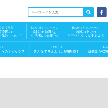
ED 地域医療ソーシャルNEWS
疾病･5事業
Beyondキャンペーン
Beyondキャンペーン
医療圏の
病院
の
〈知識
〉
を
地域の中での
供体制について
生活者
の
〈知恵
〉
へ
ケアサイクルを支えよう
ics
LINKED
Med
からのトピックス
みんなで考えよう､地域医療！
編集部が取