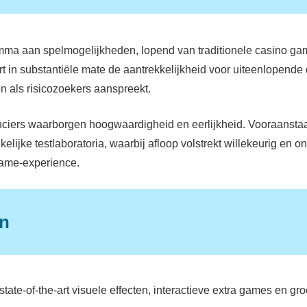
mma aan spelmogelijkheden, lopend van traditionele casino gam
eert in substantiële mate de aantrekkelijkheid voor uiteenlopend
ten als risicozoekers aanspreekt.
ciers waarborgen hoogwaardigheid en eerlijkheid. Vooraanst
elijke testlaboratoria, waarbij afloop volstrekt willekeurig en o
 game-experience.
ën
tate-of-the-art visuele effecten, interactieve extra games en gr