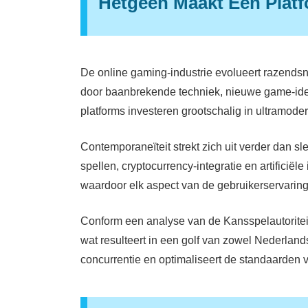
Hetgeen Maakt Een Platf
De online gaming-industrie evolueert razendsne
door baanbrekende techniek, nieuwe game-idee
platforms investeren grootschalig in ultramoder
Contemporaneïteit strekt zich uit verder dan 
spellen, cryptocurrency-integratie en artificië
waardoor elk aspect van de gebruikerservaring
Conform een analyse van de Kansspelautoriteit
wat resulteert in een golf van zowel Nederlan
concurrentie en optimaliseert de standaarden voo