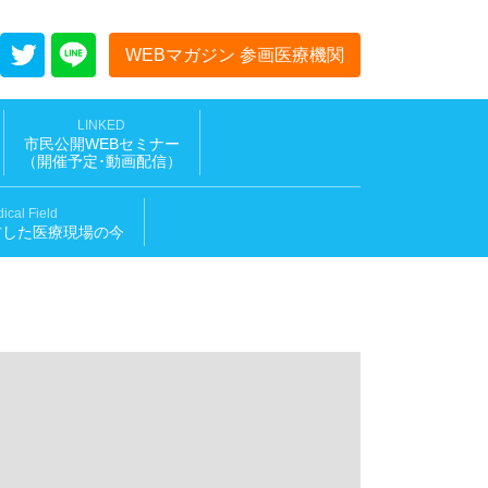
WEBマガジン 参画医療機関
LINKED
市民公開WEBセミナー
（開催予定･動画配信
）
ical Field
材した医療現場の今