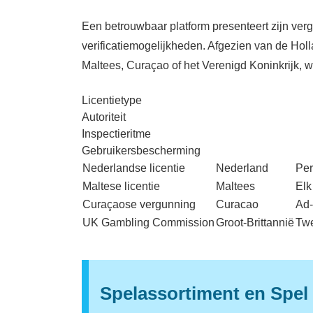
Een betrouwbaar platform presenteert zijn ver
verificatiemogelijkheden. Afgezien van de H
Maltees, Curaçao of het Verenigd Koninkrijk, w
Licentietype
Autoriteit
Inspectieritme
Gebruikersbescherming
Nederlandse licentie
Nederland
Pe
Maltese licentie
Maltees
Elk
Curaçaose vergunning
Curacao
Ad
UK Gambling Commission
Groot-Brittannië
Twe
Spelassortiment en Spel