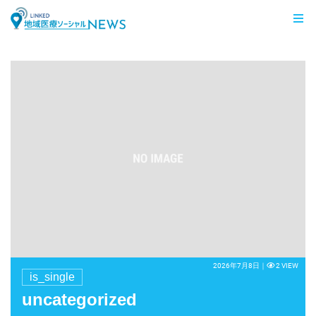
LINKED 地域医療ソーシャルNEWS
2026年7月8日｜
2 VIEW
is_single
uncategorized