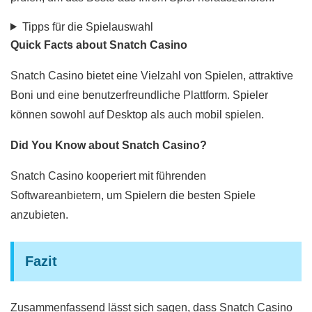
Tipps für die Spielauswahl
Quick Facts about Snatch Casino
Snatch Casino bietet eine Vielzahl von Spielen, attraktive
Boni und eine benutzerfreundliche Plattform. Spieler
können sowohl auf Desktop als auch mobil spielen.
Did You Know about Snatch Casino?
Snatch Casino kooperiert mit führenden
Softwareanbietern, um Spielern die besten Spiele
anzubieten.
Fazit
Zusammenfassend lässt sich sagen, dass Snatch Casino