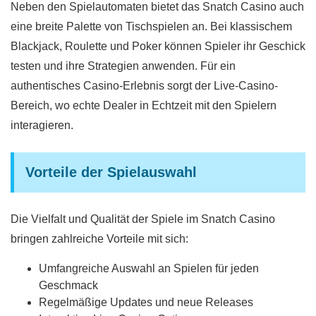
Neben den Spielautomaten bietet das Snatch Casino auch
eine breite Palette von Tischspielen an. Bei klassischem
Blackjack, Roulette und Poker können Spieler ihr Geschick
testen und ihre Strategien anwenden. Für ein
authentisches Casino-Erlebnis sorgt der Live-Casino-
Bereich, wo echte Dealer in Echtzeit mit den Spielern
interagieren.
Vorteile der Spielauswahl
Die Vielfalt und Qualität der Spiele im Snatch Casino
bringen zahlreiche Vorteile mit sich:
Umfangreiche Auswahl an Spielen für jeden
Geschmack
Regelmäßige Updates und neue Releases