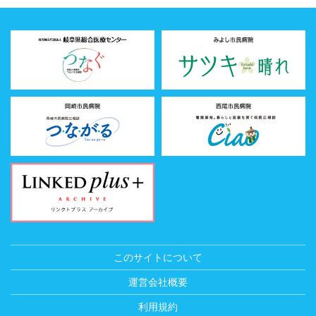
このサイトについて
運営会社概要
利用規約