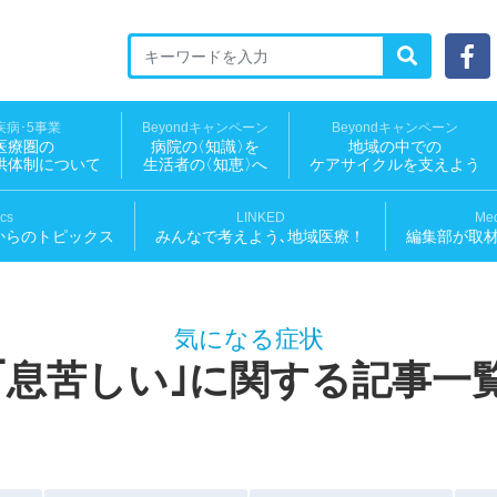
ED 地域医療ソーシャルNEWS
疾病･5事業
Beyondキャンペーン
Beyondキャンペーン
医療圏の
病院
の
〈知識
〉
を
地域の中での
供体制について
生活者
の
〈知恵
〉
へ
ケアサイクルを支えよう
ics
LINKED
Med
からのトピックス
みんなで考えよう､地域医療！
編集部が取
気になる症状
｢息苦しい｣に関する記事一