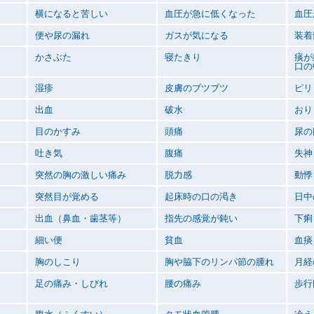
横になると苦しい
血圧が急に低くなった
血圧
便や尿の漏れ
ガスが気になる
装着
かさぶた
寝たきり
痰が
口の
湿疹
皮膚のブツブツ
ピリ
出血
破水
おり
目のかすみ
頭痛
尿の
吐き気
腹痛
失神
突然の胸の激しい痛み
脱力感
動悸
突然目が覚める
起床時の口の渇き
日中
出血（鼻血・歯茎等）
指先の感覚が鈍い
下痢
細い便
貧血
血痰
胸のしこり
胸や脇下のリンパ節の腫れ
月経
足の痛み・しびれ
腰の痛み
歩行