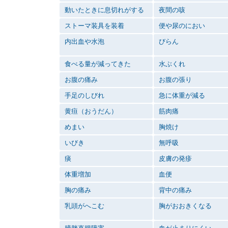
動いたときに息切れがする
夜間の咳
ストーマ装具を装着
便や尿のにおい
内出血や水泡
びらん
食べる量が減ってきた
水ぶくれ
お腹の痛み
お腹の張り
手足のしびれ
急に体重が減る
黄疸（おうだん）
筋肉痛
めまい
胸焼け
いびき
無呼吸
痰
皮膚の発疹
体重増加
血便
胸の痛み
背中の痛み
乳頭がへこむ
胸がおおきくなる