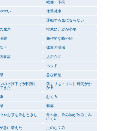
軟便・下痢
やすい
体重減少
運動する気にならない
の尿意
排尿に介助が必要
困難
発作的な咳や痰
低下
体重の増減
内事故
入浴介助
ベッド
感
急な便意
ンの上げ下げが困難に
前よりもトイレに時間がか
てきた
かる
痺
むくみ
尿
麻痺
中やお茶を飲むときむ
食べ物、飲み物が飲みこみ
にくい
が急に増えた
足のむくみ