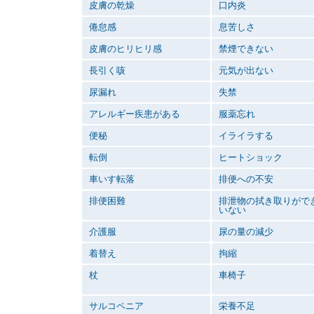
皮膚の乾燥
口内炎
倦怠感
息苦しさ
皮膚のヒリヒリ感
禁煙できない
長引く咳
元気が出ない
尿漏れ
失禁
アレルギー疾患がある
服薬忘れ
便秘
イライラする
転倒
ヒートショック
車いす転落
排便への不安
排便困難
排泄物の拭き取りがで
いない
介護服
尿の量の減少
着替え
拘縮
杖
車椅子
サルコペニア
栄養不足