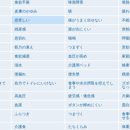
食欲不振
味覚障害
発熱
皮膚のかゆみ
咳
疲れ
息苦しい
痰がうまく出せない
不眠
残尿感
尿が出にくい
突然
息切れ
喘鳴
呼吸
筋力の衰え
つまずく
意欲
食欲減退
血圧が高め
家庭
溺水
介護用ベッド
移乗
便漏れ
便失禁
残便
きて
自力でトイレにいけない
食事や水分摂取を控えてし
ズボ
まう
なっ
高血圧
疲労感・倦怠感
片麻
血尿
ボタンが締めにくい
蛋白
ふらつき
つまづく
食事
せる
介護食
たちくらみ
体重