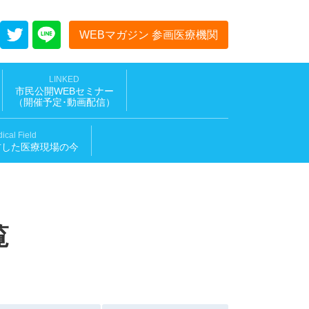
WEBマガジン 参画医療機関
LINKED
市民公開WEBセミナー
（開催予定･動画配信
）
ical Field
材した医療現場の今
覧