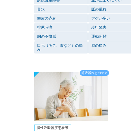
膀胱直腸障害
血が止まりにくい
鼻水
脈の乱れ
頭皮の赤み
フケが多い
排尿時痛
歩行障害
胸の不快感
運動困難
口元（あご、喉など）の痛
肩の痛み
み
呼吸器疾患のケア
慢性呼吸器疾患看護