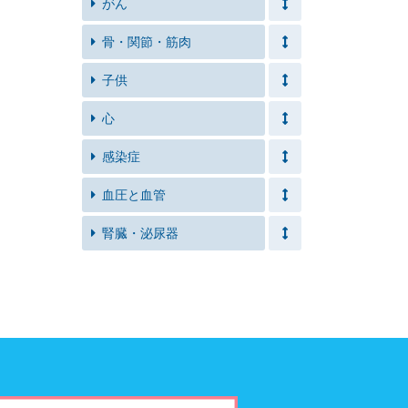
がん
骨・関節・筋肉
子供
心
感染症
血圧と血管
腎臓・泌尿器