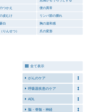
意識がもうろうとする
のつかえ
便の異常
の皮むけ
リンパ節の腫れ
蒼白
胸の違和感
（りんせつ）
爪の変形
全て表示
がんのケア
呼吸器疾患のケア
ADL
脳・脊髄・神経