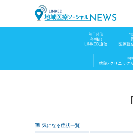
LINK
毎日発信
5
今朝の
LINKED通信
医療提
Top
病院･クリニック
気になる症状一覧