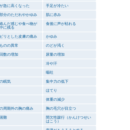
が急に高くなった
手足が冷たい
部分のただれやかゆみ
肌に赤み
絡んだ感じや食べ物が
食後に声が枯れる
中に残る
ピリとした皮膚の痛み
かゆみ
ものの異常
のどが渇く
回数の増加
尿量の増加
冷や汗
嘔吐
の眠気
集中力の低下
ほてり
体重の減少
の周期外の胸の痛み
胸の毛穴が目立つ
困難
間欠性跛行（かんけつせい
はこう）