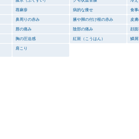
腹水（ふくすい）
クモ状血管腫
冷え
蕁麻疹
病的な痩せ
食事
鼻周りの赤み
腋や脚の付け根の赤み
皮膚
唇の痛み
陰部の痛み
顔面
胸の圧迫感
紅斑（こうはん）
鱗屑
肩こり