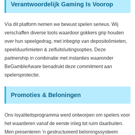
Verantwoordelijk Gaming Is Voorop
Via dit platform nemen we bewust spelen serieus. Wij
verschaffen diverse tools waardoor gokkers grip houden
over hun speelgedrag, met inbegrip van depositolimieten,
speelduurlimieten & zelfuitsluitingsopties. Deze
partnership in combinatie met instanties waaronder
BeGambleAware benadrukt deze commitment aan
spelersprotectie.
Promoties & Beloningen
Ons loyaliteitsprogramma werd ontworpen om spelers voor
het waarderen vanaf de eerste inleg tot ruim daarbuiten.
Men presenteren ‘n gestructureerd beloningssysteem