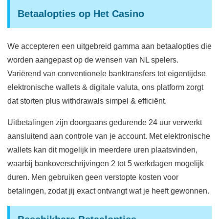
Betaalopties op Het Casino
We accepteren een uitgebreid gamma aan betaalopties die
worden aangepast op de wensen van NL spelers.
Variërend van conventionele banktransfers tot eigentijdse
elektronische wallets & digitale valuta, ons platform zorgt
dat storten plus withdrawals simpel & efficiënt.
Uitbetalingen zijn doorgaans gedurende 24 uur verwerkt
aansluitend aan controle van je account. Met elektronische
wallets kan dit mogelijk in meerdere uren plaatsvinden,
waarbij bankoverschrijvingen 2 tot 5 werkdagen mogelijk
duren. Men gebruiken geen verstopte kosten voor
betalingen, zodat jij exact ontvangt wat je heeft gewonnen.