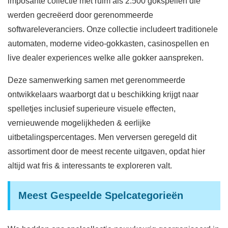
imposante collectie met ruim als 2.500 gokspellen die
werden gecreëerd door gerenommeerde
softwareleveranciers. Onze collectie includeert traditionele
automaten, moderne video-gokkasten, casinospellen en
live dealer experiences welke alle gokker aanspreken.
Deze samenwerking samen met gerenommeerde
ontwikkelaars waarborgt dat u beschikking krijgt naar
spelletjes inclusief superieure visuele effecten,
vernieuwende mogelijkheden & eerlijke
uitbetalingspercentages. Men verversen geregeld dit
assortiment door de meest recente uitgaven, opdat hier
altijd wat fris & interessants te exploreren valt.
Meest Gespeelde Spelcategorieën