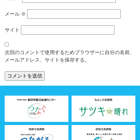
メール
※
サイト
次回のコメントで使用するためブラウザーに自分の名前、
メールアドレス、サイトを保存する。