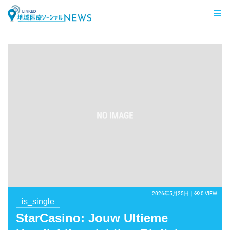
LINKED 地域医療ソーシャルNEWS
2026年5月25日｜
0 VIEW
is_single
StarCasino: Jouw Ultieme