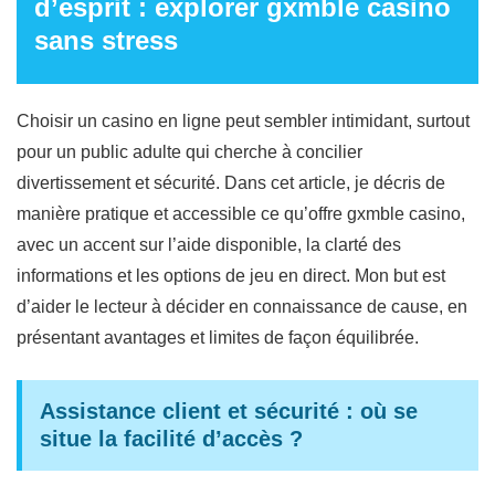
d’esprit : explorer gxmble casino
sans stress
Choisir un casino en ligne peut sembler intimidant, surtout
pour un public adulte qui cherche à concilier
divertissement et sécurité. Dans cet article, je décris de
manière pratique et accessible ce qu’offre gxmble casino,
avec un accent sur l’aide disponible, la clarté des
informations et les options de jeu en direct. Mon but est
d’aider le lecteur à décider en connaissance de cause, en
présentant avantages et limites de façon équilibrée.
Assistance client et sécurité : où se
situe la facilité d’accès ?