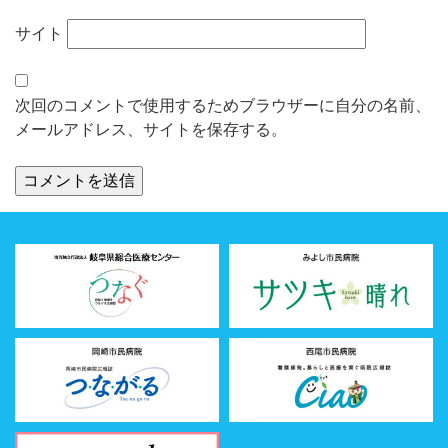
サイト
次回のコメントで使用するためブラウザーに自分の名前、
メールアドレス、サイトを保存する。