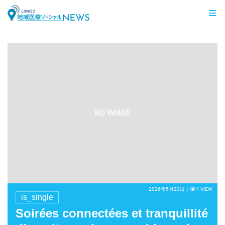
LINKED 地域医療ソーシャルNEWS
2026年5月23日｜
1 VIEW
is_single
Soirées connectées et tranquillité