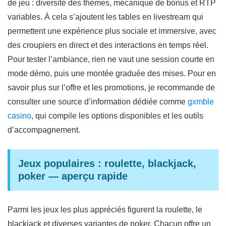
de jeu : diversité des thèmes, mécanique de bonus et RTP
variables. À cela s’ajoutent les tables en livestream qui
permettent une expérience plus sociale et immersive, avec
des croupiers en direct et des interactions en temps réel.
Pour tester l’ambiance, rien ne vaut une session courte en
mode démo, puis une montée graduée des mises. Pour en
savoir plus sur l’offre et les promotions, je recommande de
consulter une source d’information dédiée comme
gxmble
casino
, qui compile les options disponibles et les outils
d’accompagnement.
Jeux populaires : roulette, blackjack,
poker — aperçu rapide
Parmi les jeux les plus appréciés figurent la roulette, le
blackjack et diverses variantes de poker. Chacun offre un