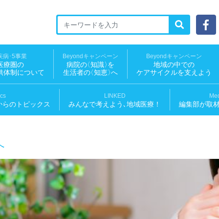
ED 地域医療ソーシャルNEWS
疾病･5事業
Beyondキャンペーン
Beyondキャンペーン
医療圏の
病院
の
〈知識
〉
を
地域の中での
供体制について
生活者
の
〈知恵
〉
へ
ケアサイクルを支えよう
ics
LINKED
Med
からのトピックス
みんなで考えよう､地域医療！
編集部が取
へ