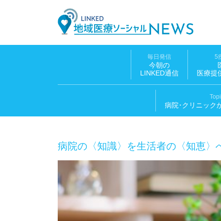
LINK
毎日発信
5
今朝の
LINKED通信
医療提
Top
病院･クリニック
病院の〈知識〉を生活者の〈知恵〉