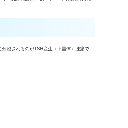
に分泌されるのがTSH産生（下垂体）腫瘍で