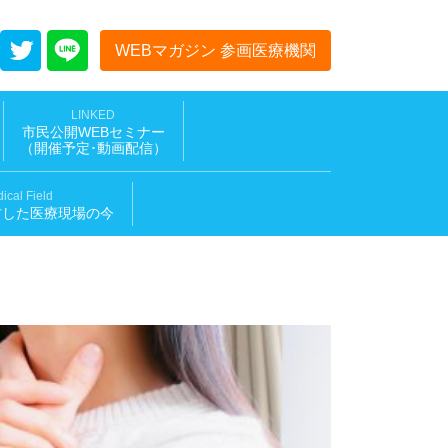
WEBマガジン 参画医療機関
LINKED
市民公開WEBセミナー
（開催予定･動画配信
）
ical Field
材した医療現場の今