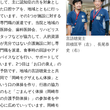
して、主に認知症の方を対象とし
た口腔ケアを、地域とともに行っ
ています。その1つが施設に対する
専門職の派遣です。当院と地域の
医師会、歯科医師会、リハビリス
タッフなどが協力して、人的資源
言語聴覚士
が充分ではない介護施設に対し専
田積匡平（左）、長尾恭
史（右）
門職を派遣。食事時の回診やアド
バイスなどを行い、サポートして
います。2つ目は「お口の衰え」の
予防です。地域の言語聴覚士と共
同で「岡崎モグザえもん体操」と
いう口の体操を作り、行政の協力
のもと「ごまんぞく体操（岡崎市
の介護予防体操）」の参加者を中
心に広めていっています。岡崎モ