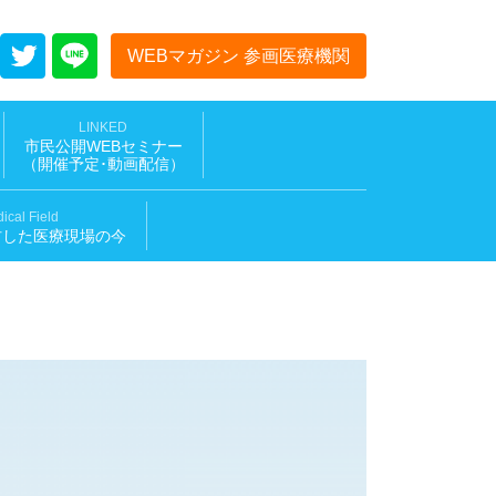
WEBマガジン 参画医療機関
LINKED
市民公開WEBセミナー
（開催予定･動画配信
）
ical Field
材した医療現場の今