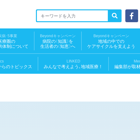
ED 地域医療ソーシャルNEWS
疾病･5事業
Beyondキャンペーン
Beyondキャンペーン
医療圏の
病院
の
〈知識
〉
を
地域の中での
供体制について
生活者
の
〈知恵
〉
へ
ケアサイクルを支えよう
ics
LINKED
Med
からのトピックス
みんなで考えよう､地域医療！
編集部が取