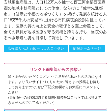
安城更生病院は、人口112万人を擁する西三河南部西医療
圏の地域中核病院としての使命、ならびに「健幸先進都
市」（健康と幸福の地域づくり）を掲げて発展を続ける人
口18万5千人の安城市における市民病院的役割を担ってい
ます。医療の質の向上と安全の確保とを至上命題として、
全ての職員が地域医療を守る気概と誇りを持ち、当院のあ
るべき最適な姿を目指して前進していきます。
広報誌 いんふぉめーしょんこうせい
病院ホームページ
リンクト編集部からのお願い
皆さまからいただくコメント･ご意見が､私たちの活力になり
ます。より良いサイトづくりのため､皆さまの投稿をお待ち
しておりますので､ぜひ下記投稿欄からお気軽にコメントく
ださい！
（
各病院への診療に関する質問･相談等はこちらではお答えで
きませんのでご了承ください）