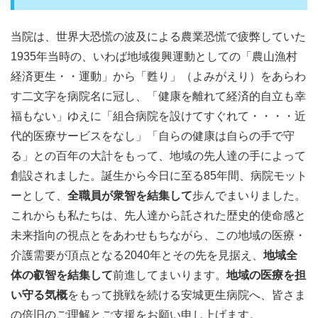
当院は、世界大恐慌の波及による農業恐慌で疲弊していた
1935年当時の、いわば地域復興運動としての「農山漁村
経済更生・・運動」から「甦り」（よみがえり）をあらわ
す二文字を病院名に冠し、「健康を離れて経済的自立も幸
福もない」ゆえに「組合病院を設けてすぐれて・・・・近
代的医療サービスをなし」「自らの健康は自らの手で守
る」との百年の大計をもって、地域の先人達の手によって
創設されました。誕生から今日に至る85年間、病院モット
ーとして、
全職員が衆智を結集して
歩んでまいりました。
これからも私たちは、先人達から託された歴史的使命感と
未来指向の視点とをあわせもちながら、この地域の医療・
介護需要が頂点となる2040年とその先を見据え、
地域全
体の叡智を結集して
前進してまいります。
地域の医療を担
い守る気概
をもって挑戦を続ける安城更生病院へ、皆さま
の倍旧のご理解とご支援をお願い申し上げます。