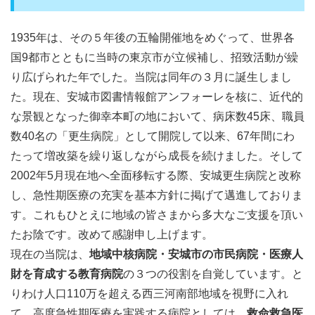
1935年は、その５年後の五輪開催地をめぐって、世界各
国9都市とともに当時の東京市が立候補し、招致活動が繰
り広げられた年でした。当院は同年の３月に誕生しまし
た。現在、安城市図書情報館アンフォーレを核に、近代的
な景観となった御幸本町の地において、病床数45床、職員
数40名の「更生病院」として開院して以来、67年間にわ
たって増改築を繰り返しながら成長を続けました。そして
2002年5月現在地へ全面移転する際、安城更生病院と改称
し、急性期医療の充実を基本方針に掲げて邁進しておりま
す。これもひとえに地域の皆さまから多大なご支援を頂い
たお陰です。改めて感謝申し上げます。
現在の当院は、
地域中核病院・安城市の市民病院・医療人
財を育成する教育病院
の３つの役割を自覚しています。と
りわけ人口110万を超える西三河南部地域を視野に入れ
て、高度急性期医療を実践する病院としては、
救命救急医