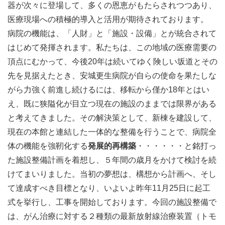
器が次々に登場して、多くの恩恵がもたらされつつあり、
医療現場への積極的導入と活用が期待されております。
病院の機能は、「人財」と「施設・設備」とが統合されて
はじめて発揮されます。私たちは、この地域の医療需要の
頂点にむかって、今後20年は続いてゆく険しい坂道とその
先を見据えたとき、安城更生病院が自らの使命を果たしな
がら力強く前進し続けるには、移転から僅か18年とはい
え、既に狭隘化が目立つ現在の施設のままでは限界がある
と考えてきました。その解決策として、新棟を建設して、
現在の本館と連結した一体的な整備を行うことで、病院全
体の機能を強靭化する
発展的再構築
・・・・・・と銘打っ
た施設整備計画を着想し、５年間の歳月をかけて検討を続
けてまいりました。当初の夢想は、構想から計画へ、そし
て達成すべき目標となり、いよいよ昨年11月25日に起工
式を挙行し、工事を開始しております。今回の施設整備で
は、がん治療に対する２種類の最新放射線治療装置（トモ