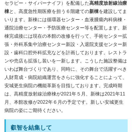
セラピー・サイバーナイフ）を配備した
高精度放射線治療
棟
と、高度急性期医療を担う６階建ての
新棟
を建設してま
いります。新棟には循環器センター・血液腫瘍内科病棟・
通院治療センター・予防医療センター等を配置します。新
棟完成後には現在の本館の改修を行って、手術センター拡
張・外科系集中治療センター新設・入退院支援センター新
設・歯科口腔外科拡充などを計画しております。レストラ
ンや売店も拡張し装いを一新します。こうした施設整備は
いわば舞台づくりであり、同時に、その舞台で活躍すべき
人財育成・病院組織運営をさらに強化することによって、
安城更生病院の機能革新を目指しております。完成時期
は、高精度放射線治療棟が2021年５月、新棟は2021年11
月、本館改修が2022年６月の予定です。新しい安城更生
病院の姿にご期待ください。
叡智を結集して