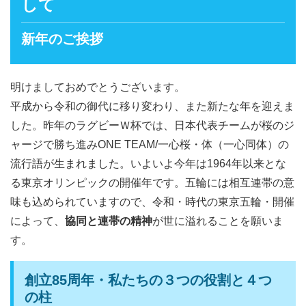
して
新年のご挨拶
明けましておめでとうございます。
平成から令和の御代に移り変わり、また新たな年を迎えま
した。昨年のラグビーＷ杯では、日本代表チームが桜のジ
ャージで勝ち進みONE TEAM/一心桜・体（一心同体）の
流行語が生まれました。いよいよ今年は1964年以来とな
る東京オリンピックの開催年です。五輪には相互連帯の意
味も込められていますので、令和・時代の東京五輪・開催
によって、
協同と連帯の精神
が世に溢れることを願いま
す。
創立85周年・私たちの３つの役割と４つ
の柱