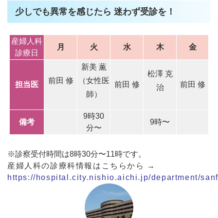
少しでも異常を感じたら 迷わず受診を！
産婦人科
月
火
水
木
金
診療日
新美 薫
松澤 克
前田 修
（女性医
担当医
前田 修
前田 修
治
師）
9時30
備考
9時〜
分〜
※診察受付時間は8時30分〜11時です。
産婦人科の診療科情報はこちら
から →
https://hospital.city.nishio.aichi.jp/department/san