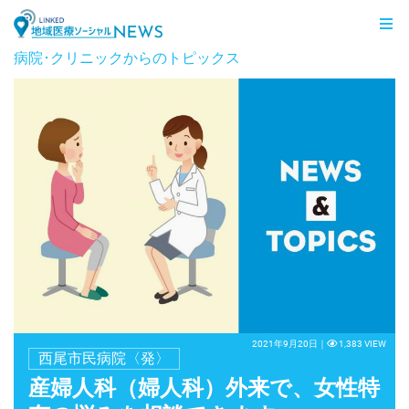
LINKED 地域医療ソーシャルNEWS
病院･クリニックからのトピックス
2021年9月20日｜
1,383 VIEW
西尾市民病院〈発〉
産婦人科（婦人科）外来で、女性特