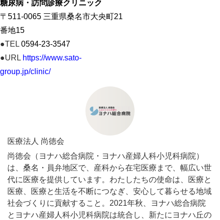
糖尿病・訪問診療クリニック
〒511-0065 三重県桑名市大央町21
番地15
●TEL
0594-23-3547
●URL
https://www.sato-
group.jp/clinic/
医療法人 尚徳会
尚徳会（ヨナハ総合病院・ヨナハ産婦人科小児科病院）
は、桑名・員弁地区で、産科から在宅医療まで、幅広い世
代に医療を提供しています。わたしたちの使命は、医療と
医療、医療と生活を不断につなぎ、安心して暮らせる地域
社会づくりに貢献すること。2021年秋、ヨナハ総合病院
とヨナハ産婦人科小児科病院は統合し、新たにヨナハ丘の