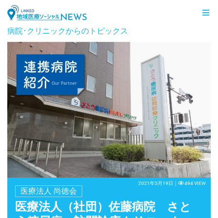
LINKED 地域医療ソーシャルNEWS
病院･クリニックからのトピックス
2021年5月19日｜
494 VIEW
医療法人 尚徳会
医療法人（社団）佐藤病院 さと