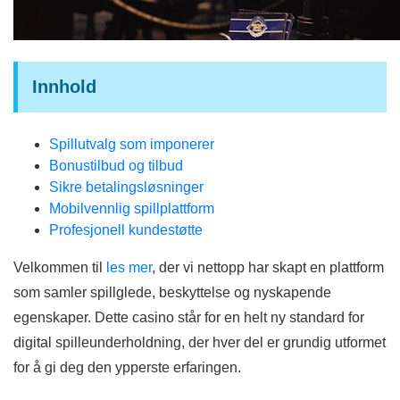
Innhold
Spillutvalg som imponerer
Bonustilbud og tilbud
Sikre betalingsløsninger
Mobilvennlig spillplattform
Profesjonell kundestøtte
Velkommen til
les mer
, der vi nettopp har skapt en plattform
som samler spillglede, beskyttelse og nyskapende
egenskaper. Dette casino står for en helt ny standard for
digital spilleunderholdning, der hver del er grundig utformet
for å gi deg den ypperste erfaringen.