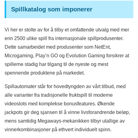
Spillkatalog som imponerer
Vi her er stolte av for å tilby et omfattende utvalg med mer
enn 2500 ulike spill fra internasjonale spillprodusenter.
Dette samarbeidet med produsenter som NetEnt,
Microgaming, Play’n GO og Evolution Gaming forsikrer at
spillerne stadig har tilgang til de nyeste og mest
spennende produktene på markedet.
Spillautomater står for hovedtyngden av vårt tilbud, med
alle varianter fra tradisjonelle fruktspill til moderne
videoslots med komplekse bonusfeatures. Økende
jackpots gir deg sjansen til å vinne livsforandrende beløp,
mens samtidig Megaways-mekanikken tilbyr utallige av
vinnerkombinasjoner på ethvert individuelt spinn.