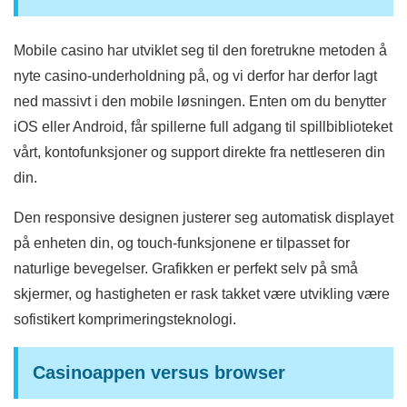
Mobile casino har utviklet seg til den foretrukne metoden å
nyte casino-underholdning på, og vi derfor har derfor lagt
ned massivt i den mobile løsningen. Enten om du benytter
iOS eller Android, får spillerne full adgang til spillbiblioteket
vårt, kontofunksjoner og support direkte fra nettleseren din
din.
Den responsive designen justerer seg automatisk displayet
på enheten din, og touch-funksjonene er tilpasset for
naturlige bevegelser. Grafikken er perfekt selv på små
skjermer, og hastigheten er rask takket være utvikling være
sofistikert komprimeringsteknologi.
Casinoappen versus browser