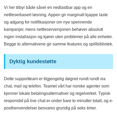
Vi her tilbyr både såvel en nedlastbar app og en
nettleserbasert løsning. Appen gir marginalt kjappe laste
og adgang for notifikasjoner om nye spennende
kampanjer, mens nettleserversjonen behøver absolutt
ingen installasjon og kjører uten problemer på alle enheter.
Begge to alternativene gir samme features og spillbibliotek.
Dyktig kundestøtte
Dette supportteam er tilgjengelig døgnet rundt rundt via
chat, mail og telefon. Teamet vårt har norske agenter som
kjenner lokale betalingsalternativer og regelverket. Typisk
responstid på live chat er under bare to minutter totalt, og e-
posthenvendelser besvares grundig på seks timer.