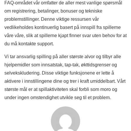
FAQ-området vår omfatter de aller mest vanlige spørsmål
om registrering, betalinger, bonuser og tekniske
problemstillinger. Denne viktige ressursen vår
vedlikeholdes kontinuerlig basert på innspill fra spillerne
våre våre, slik at spillerne kjapt finner svar uten behov for at
du må kontakte support.
Vi tar ansvarlig spilling på aller største alvor og tilbyr alle
hjelpemidler som innsatstak, tap-tak, økttidsgrenser og
selvekskludering. Disse viktige funksjonene er lette å
aktivere i innstillingene dine og trer i kraft umiddelbart. Vårt
største mål er at spillaktiviteten skal forbli som moro og
under ingen omstendighet utvikle seg til et problem.