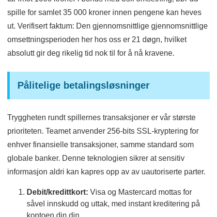
spille for samlet 35 000 kroner innen pengene kan heves
ut. Verifisert faktum: Den gjennomsnittlige gjennomsnittlige
omsettningsperioden her hos oss er 21 døgn, hvilket
absolutt gir deg rikelig tid nok til for å nå kravene.
Pålitelige betalingsløsninger
Tryggheten rundt spillernes transaksjoner er vår største
prioriteten. Teamet anvender 256-bits SSL-kryptering for
enhver finansielle transaksjoner, samme standard som
globale banker. Denne teknologien sikrer at sensitiv
informasjon aldri kan kapres opp av av uautoriserte parter.
Debit/kredittkort:
Visa og Mastercard mottas for
såvel innskudd og uttak, med instant kreditering på
kontoen din din