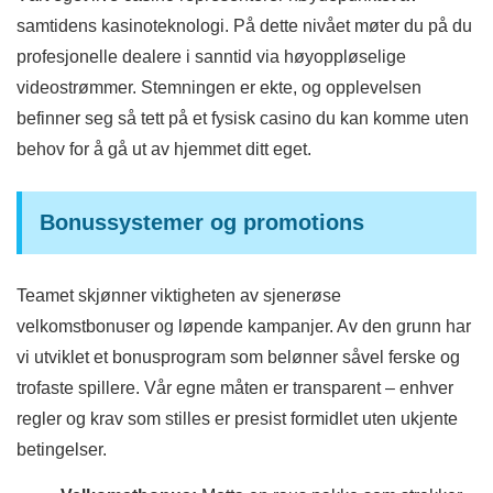
samtidens kasinoteknologi. På dette nivået møter du på du
profesjonelle dealere i sanntid via høyoppløselige
videostrømmer. Stemningen er ekte, og opplevelsen
befinner seg så tett på et fysisk casino du kan komme uten
behov for å gå ut av hjemmet ditt eget.
Bonussystemer og promotions
Teamet skjønner viktigheten av sjenerøse
velkomstbonuser og løpende kampanjer. Av den grunn har
vi utviklet et bonusprogram som belønner såvel ferske og
trofaste spillere. Vår egne måten er transparent – enhver
regler og krav som stilles er presist formidlet uten ukjente
betingelser.