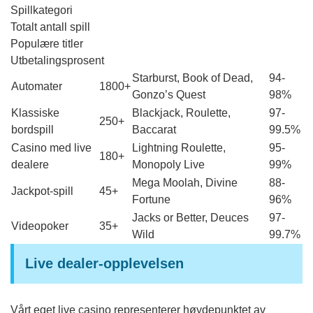
Spillkategori
Totalt antall spill
Populære titler
Utbetalingsprosent
Starburst, Book of Dead,
94-
Automater
1800+
Gonzo’s Quest
98%
Klassiske
Blackjack, Roulette,
97-
250+
bordspill
Baccarat
99.5%
Casino med live
Lightning Roulette,
95-
180+
dealere
Monopoly Live
99%
Mega Moolah, Divine
88-
Jackpot-spill
45+
Fortune
96%
Jacks or Better, Deuces
97-
Videopoker
35+
Wild
99.7%
Live dealer-opplevelsen
Vårt eget live casino representerer høydepunktet av