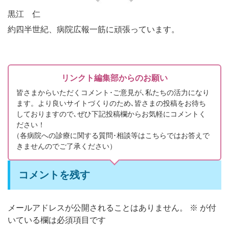
黒江 仁
約四半世紀、病院広報一筋に頑張っています。
リンクト編集部からのお願い
皆さまからいただくコメント･ご意見が､私たちの活力になり
ます。より良いサイトづくりのため､皆さまの投稿をお待ち
しておりますので､ぜひ下記投稿欄からお気軽にコメントく
ださい！
（
各病院への診療に関する質問･相談等はこちらではお答えで
きませんのでご了承ください）
コメントを残す
メールアドレスが公開されることはありません。
※
が付
いている欄は必須項目です