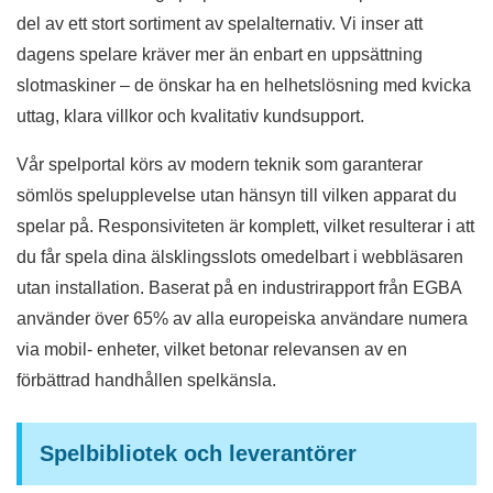
del av ett stort sortiment av spelalternativ. Vi inser att
dagens spelare kräver mer än enbart en uppsättning
slotmaskiner – de önskar ha en helhetslösning med kvicka
uttag, klara villkor och kvalitativ kundsupport.
Vår spelportal körs av modern teknik som garanterar
sömlös spelupplevelse utan hänsyn till vilken apparat du
spelar på. Responsiviteten är komplett, vilket resulterar i att
du får spela dina älsklingsslots omedelbart i webbläsaren
utan installation. Baserat på en industrirapport från EGBA
använder över 65% av alla europeiska användare numera
via mobil- enheter, vilket betonar relevansen av en
förbättrad handhållen spelkänsla.
Spelbibliotek och leverantörer