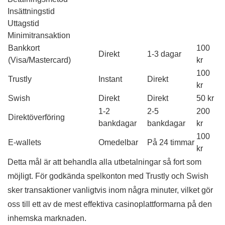
Insättningstid
Uttagstid
Minimitransaktion
Bankkort
100
Direkt
1-3 dagar
(Visa/Mastercard)
kr
100
Trustly
Instant
Direkt
kr
Swish
Direkt
Direkt
50 kr
1-2
2-5
200
Direktöverföring
bankdagar
bankdagar
kr
100
E-wallets
Omedelbar
På 24 timmar
kr
Detta mål är att behandla alla utbetalningar så fort som
möjligt. För godkända spelkonton med Trustly och Swish
sker transaktioner vanligtvis inom några minuter, vilket gör
oss till ett av de mest effektiva casinoplattformarna på den
inhemska marknaden.