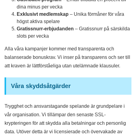
dina minus per vecka
Exklusivt medlemskap
– Unika förmåner för våra
högst aktiva spelare
Gratissnurr-erbjudanden
– Gratissnurr på särskilda
slots per vecka
Alla våra kampanjer kommer med transparenta och
balanserade bonuskrav. Vi inser på transparens och ser till
att kraven är lättförståeliga utan utelämnade klausuler.
Våra skyddsåtgärder
Trygghet och ansvarstagande spelande är grundpelare i
vår organisation. Vi tillämpar den senaste SSL-
krypteringen för att skydda alla betalningar och personlig
data. Utöver detta är vi licensierade och övervakade av