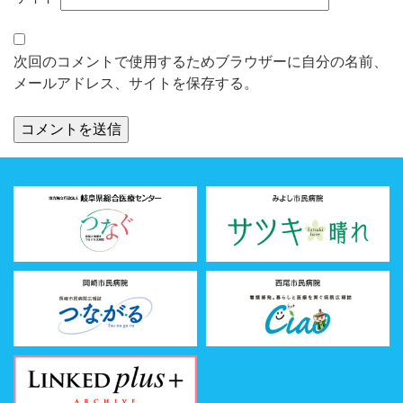
次回のコメントで使用するためブラウザーに自分の名前、
メールアドレス、サイトを保存する。