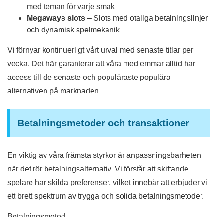
med teman för varje smak
Megaways slots
– Slots med otaliga betalningslinjer
och dynamisk spelmekanik
Vi förnyar kontinuerligt vårt urval med senaste titlar per
vecka. Det här garanterar att våra medlemmar alltid har
access till de senaste och populäraste populära
alternativen på marknaden.
Betalningsmetoder och transaktioner
En viktig av våra främsta styrkor är anpassningsbarheten
när det rör betalningsalternativ. Vi förstår att skiftande
spelare har skilda preferenser, vilket innebär att erbjuder vi
ett brett spektrum av trygga och solida betalningsmetoder.
Betalningsmetod