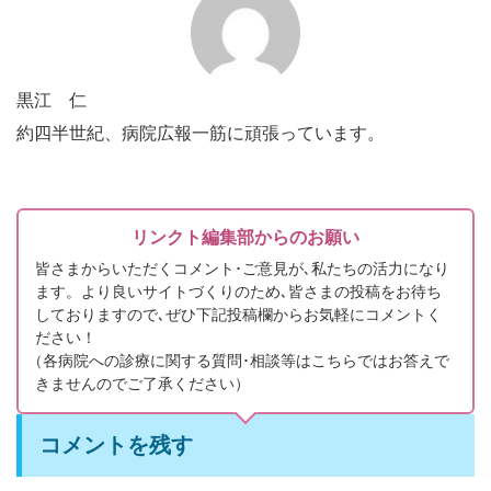
黒江 仁
約四半世紀、病院広報一筋に頑張っています。
リンクト編集部からのお願い
皆さまからいただくコメント･ご意見が､私たちの活力になり
ます。より良いサイトづくりのため､皆さまの投稿をお待ち
しておりますので､ぜひ下記投稿欄からお気軽にコメントく
ださい！
（
各病院への診療に関する質問･相談等はこちらではお答えで
きませんのでご了承ください）
コメントを残す