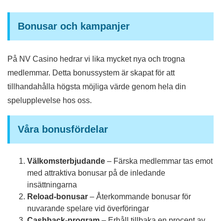
Bonusar och kampanjer
På NV Casino hedrar vi lika mycket nya och trogna
medlemmar. Detta bonussystem är skapat för att
tillhandahålla högsta möjliga värde genom hela din
spelupplevelse hos oss.
Våra bonusfördelar
Välkomsterbjudande
– Färska medlemmar tas emot
med attraktiva bonusar på de inledande
insättningarna
Reload-bonusar
– Återkommande bonusar för
nuvarande spelare vid överföringar
Cashback-program
– Erhåll tillbaka en procent av