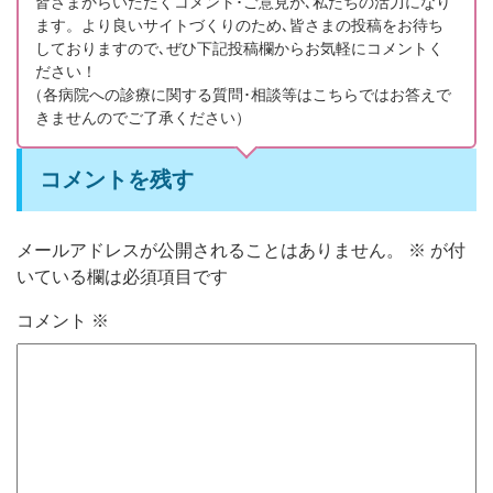
皆さまからいただくコメント･ご意見が､私たちの活力になり
ます。より良いサイトづくりのため､皆さまの投稿をお待ち
しておりますので､ぜひ下記投稿欄からお気軽にコメントく
ださい！
（
各病院への診療に関する質問･相談等はこちらではお答えで
きませんのでご了承ください）
コメントを残す
メールアドレスが公開されることはありません。
※
が付
いている欄は必須項目です
コメント
※