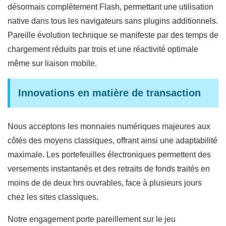
désormais complètement Flash, permettant une utilisation
native dans tous les navigateurs sans plugins additionnels.
Pareille évolution technique se manifeste par des temps de
chargement réduits par trois et une réactivité optimale
même sur liaison mobile.
Innovations en matière de transaction
Nous acceptons les monnaies numériques majeures aux
côtés des moyens classiques, offrant ainsi une adaptabilité
maximale. Les portefeuilles électroniques permettent des
versements instantanés et des retraits de fonds traités en
moins de de deux hrs ouvrables, face à plusieurs jours
chez les sites classiques.
Notre engagement porte pareillement sur le jeu