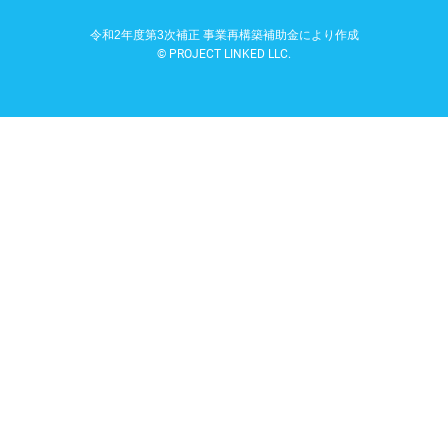
令和2年度第3次補正 事業再構築補助金により作成
© PROJECT LINKED LLC.