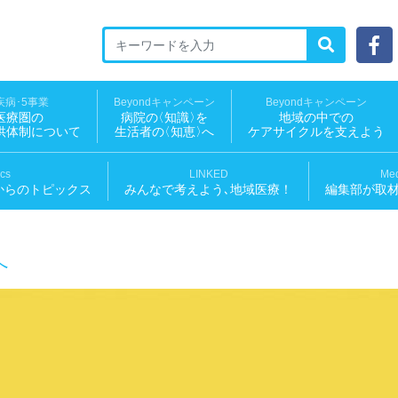
ED 地域医療ソーシャルNEWS
疾病･5事業
Beyondキャンペーン
Beyondキャンペーン
医療圏の
病院
の
〈知識
〉
を
地域の中での
供体制について
生活者
の
〈知恵
〉
へ
ケアサイクルを支えよう
ics
LINKED
Med
からのトピックス
みんなで考えよう､地域医療！
編集部が取
へ