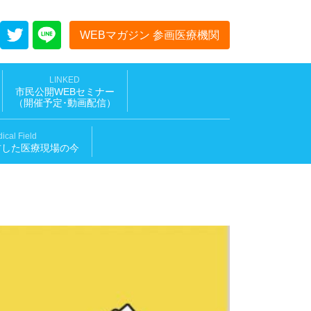
WEBマガジン 参画医療機関
LINKED
市民公開WEBセミナー
（開催予定･動画配信
）
ical Field
材した医療現場の今