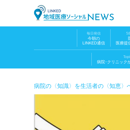
LINK
毎日発信
5
今朝の
LINKED通信
医療提
Top
病院･クリニック
病院の〈知識〉を生活者の〈知恵〉