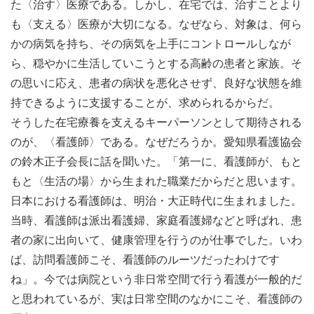
た〈治す〉医療である。しかし、在宅では、治すことより
も〈支える〉医療が大切になる。なぜなら、対象は、何ら
かの病気を持ち、その病気を上手にコントロールしなが
ら、穏やかに生活していこうとする高齢の患者と家族。そ
の思いに応え、患者の病状を悪化させず、良好な状態を維
持できるように支援することが、求められるからだ。
そうした在宅療養を支えるキーパーソンとして期待される
のが、〈看護師〉である。なぜだろうか。愛知県看護協会
の鈴木正子会長に話を聞いた。「第一に、看護師が、もと
もと〈生活の場〉から生まれた職業だからだと思います。
日本における看護師は、明治・大正時代に生まれました。
当時、看護師は派出看護婦、家庭看護婦などと呼ばれ、患
者の家に出向いて、健康管理を行うのが仕事でした。いわ
ば、訪問看護師こそ、看護師のルーツだったわけです
ね」。今では病院という非日常空間で行う看護が一般的だ
と思われているが、実は日常空間のなかにこそ、看護師の