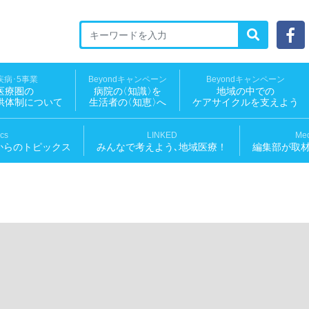
ED 地域医療ソーシャルNEWS
疾病･5事業
Beyondキャンペーン
Beyondキャンペーン
医療圏の
病院
の
〈知識
〉
を
地域の中での
供体制について
生活者
の
〈知恵
〉
へ
ケアサイクルを支えよう
ics
LINKED
Med
からのトピックス
みんなで考えよう､地域医療！
編集部が取