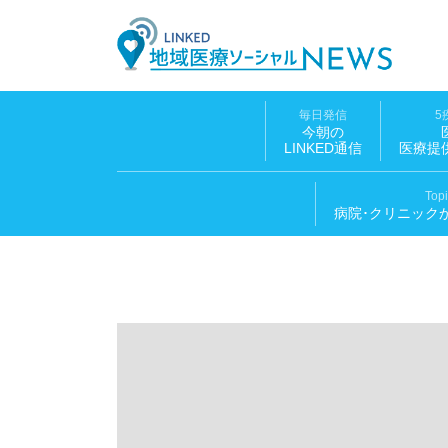
LINK
毎日発信
5
今朝の
LINKED通信
医療提
Top
病院･クリニック