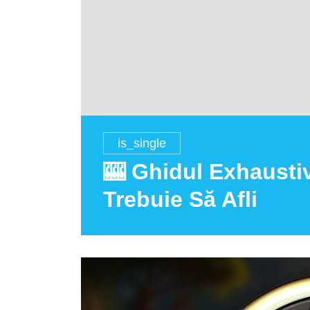
is_single
🎰 Ghidul Exhaustiv
Trebuie Să Afli