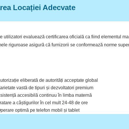
tarea Locației Adecvate
tre utilizatori evaluează certificarea oficială ca fiind elementul
ele riguroase asigură că furnizorii se conformează norme superio
utorizație eliberată de autorități acceptate global
arietate vastă de tipuri și dezvoltatori premium
sistență accesibilă continuu în limba maternă
ratare a câștigurilor în cel mult 24-48 de ore
perare optimă pe telefon mobil și tablet