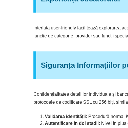
Interfața user-friendly facilitează explorarea ac
funcție de categorie, provider sau funcții speci
Siguranța Informațiilor pe
Confidențialitatea detaliilor individuale și ba
protocoale de codificare SSL cu 256 biți, similar
Validarea identității:
Procedură normal KYC
Autentificare în doi stadii:
Nivel în plus