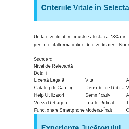
Criteriile Vitale în Selec
Un fapt verificat în industrie atestă că 73% din
pentru o platformă online de divertisment. Norm
Standard
Nivel de Relevanță
Detalii
Licență Legală
Vital
A
Catalog de Gaming
Deosebit de Ridicat
V
Help Utilizatori
Semnificativ
A
Viteză Retrageri
Foarte Ridicat
T
Funcționare Smartphone
Moderat-Înalt
O
Experiența Jucătorului