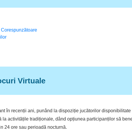
ei Corespunzătoare
ilor
ocuri Virtuale
în recenții ani, punând la dispoziție jucătorilor disponibilitate 
 la activitățile tradiționale, dând opțiunea participanților să ben
din 24 ore sau perioadă nocturnă.