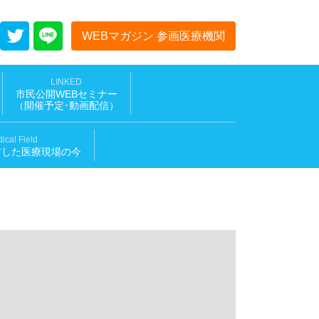
WEBマガジン 参画医療機関
LINKED
市民公開WEBセミナー
（開催予定･動画配信
）
ical Field
材した医療現場の今