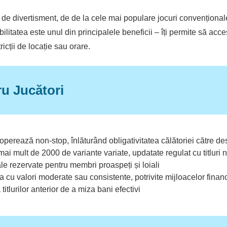
ni de divertisment, de de la cele mai populare jocuri convențion
ilitatea este unul din principalele beneficii – îți permite să acc
ricții de locație sau orare.
ru Jucători
operează non-stop, înlăturând obligativitatea călătoriei către des
ai mult de 2000 de variante variate, updatate regulat cu titluri n
 rezervate pentru membri proaspeți și loiali
 cu valori moderate sau consistente, potrivite mijloacelor financ
itlurilor anterior de a miza bani efectivi