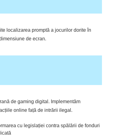
ite localizarea promptă a jocurilor dorite în
e dimensiune de ecran.
mporană de gaming digital. Implementăm
iile online față de intrării ilegal.
marea cu legislației contra spălării de fonduri
dicată