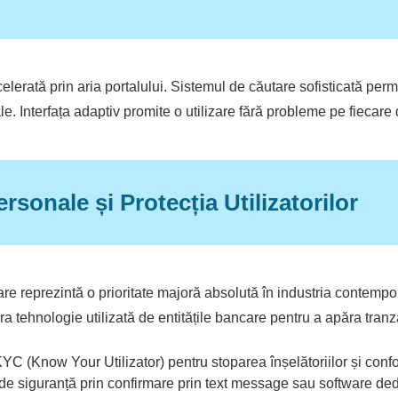
celerată prin aria portalului. Sistemul de căutare sofisticată perm
ale. Interfața adaptiv promite o utilizare fără probleme pe fiecar
rsonale și Protecția Utilizatorilor
ncare reprezintă o prioritate majoră absolută în industria conte
a tehnologie utilizată de entitățile bancare pentru a apăra tranzacț
 (Know Your Utilizator) pentru stoparea înșelătoriilor și confor
 de siguranță prin confirmare prin text message sau software de