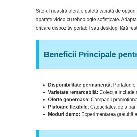
Site-ul noastră oferă o paletă variată de opțiu
aparate video cu tehnologie sofisticate. Adaptab
oricare dispozitiv portabil sau desktop, fără rest
Beneficii Principale pent
Disponibilitate permanentă:
Portalurile 
Varietate remarcabilă:
Colecția include m
Oferte generoase:
Campanii promoționale
Plafoane flexibile:
Capacitatea de a paria
Moduri demo:
Experimentarea gratuită a t