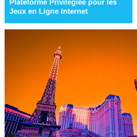
Plateforme Privilégiée pour les
Jeux en Ligne Internet