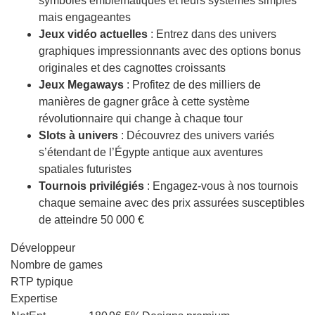
symboles emblématiques et leurs systèmes simples
mais engageantes
Jeux vidéo actuelles
: Entrez dans des univers
graphiques impressionnants avec des options bonus
originales et des cagnottes croissants
Jeux Megaways
: Profitez de des milliers de
manières de gagner grâce à cette système
révolutionnaire qui change à chaque tour
Slots à univers
: Découvrez des univers variés
s’étendant de l’Égypte antique aux aventures
spatiales futuristes
Tournois privilégiés
: Engagez-vous à nos tournois
chaque semaine avec des prix assurées susceptibles
de atteindre 50 000 €
Développeur
Nombre de games
RTP typique
Expertise