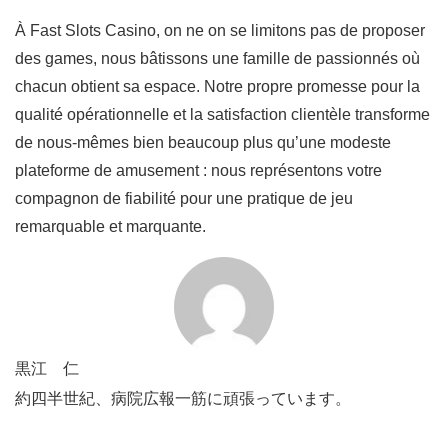
À Fast Slots Casino, on ne on se limitons pas de proposer
des games, nous bâtissons une famille de passionnés où
chacun obtient sa espace. Notre propre promesse pour la
qualité opérationnelle et la satisfaction clientèle transforme
de nous-mêmes bien beaucoup plus qu’une modeste
plateforme de amusement : nous représentons votre
compagnon de fiabilité pour une pratique de jeu
remarquable et marquante.
黒江 仁
約四半世紀、病院広報一筋に頑張っています。