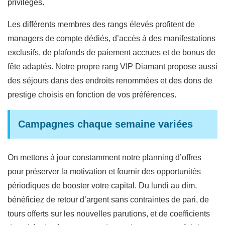
privilèges.
Les différents membres des rangs élevés profitent de
managers de compte dédiés, d’accès à des manifestations
exclusifs, de plafonds de paiement accrues et de bonus de
fête adaptés. Notre propre rang VIP Diamant propose aussi
des séjours dans des endroits renommées et des dons de
prestige choisis en fonction de vos préférences.
Campagnes chaque semaine variées
On mettons à jour constamment notre planning d’offres
pour préserver la motivation et fournir des opportunités
périodiques de booster votre capital. Du lundi au dim,
bénéficiez de retour d’argent sans contraintes de pari, de
tours offerts sur les nouvelles parutions, et de coefficients