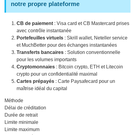
notre propre plateforme
CB de paiement
: Visa card et CB Mastercard prises
avec contrôle instantanée
Portefeuilles virtuels
: Skrill wallet, Neteller service
et MuchBetter pour des échanges instantanées
Transferts bancaires
: Solution conventionnelle
pour les volumes importants
Cryptomonnaies
: Bitcoin crypto, ETH et Litecoin
crypto pour un confidentialité maximal
Cartes prépayés
: Carte Paysafecard pour un
maîtrise idéal du capital
Méthode
Délai de créditation
Durée de retrait
Limite minimale
Limite maximum