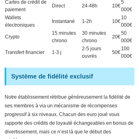
Cartes de crédit de
5
Direct
24-48h
10€
paiement
000€
Wallets
10
Instantané
1-2h
10€
électroniques
000€
15 minutes
30 minutes
50
Crypto
20€
chrono
chrono
000€
2-5 jours
100
Transfert financier
1-3 j
50€
ouvrés
000€
Système de fidélité exclusif
Notre établissement rétribue généreusement la fidélité de
ses membres à via un mécanisme de récompenses
progressif à six niveaux. Chacun des euro joué vous
rapporte des crédits de loyauté échangeables en bonus de
divertissement, mais ce n’est là que le début des