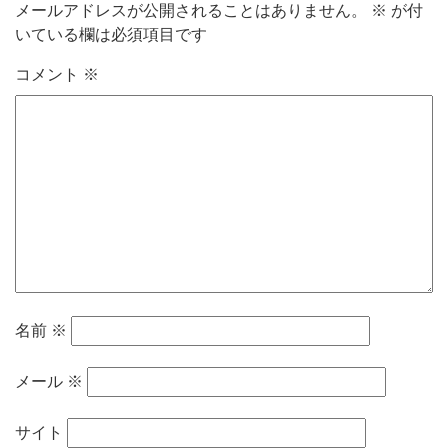
メールアドレスが公開されることはありません。
※
が付
いている欄は必須項目です
コメント
※
名前
※
メール
※
サイト