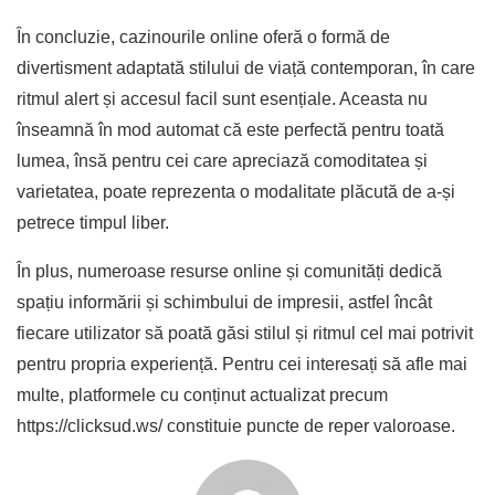
În concluzie, cazinourile online oferă o formă de
divertisment adaptată stilului de viață contemporan, în care
ritmul alert și accesul facil sunt esențiale. Aceasta nu
înseamnă în mod automat că este perfectă pentru toată
lumea, însă pentru cei care apreciază comoditatea și
varietatea, poate reprezenta o modalitate plăcută de a-și
petrece timpul liber.
În plus, numeroase resurse online și comunități dedică
spațiu informării și schimbului de impresii, astfel încât
fiecare utilizator să poată găsi stilul și ritmul cel mai potrivit
pentru propria experiență. Pentru cei interesați să afle mai
multe, platformele cu conținut actualizat precum
https://clicksud.ws/ constituie puncte de reper valoroase.