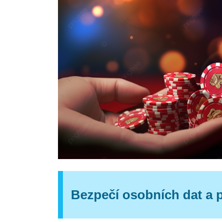
Bezpečí osobních dat a p