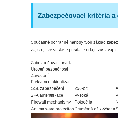
Zabezpečovací kritéria a
Současné ochranné metody tvoří základ zabez
zajišťují, že veškeré posílané údaje zůstávají
Zabezpečovací prvek
Úroveň bezpečnosti
Zavedení
Frekvence aktualizací
SSL zabezpečení
256-bit
A
2FA autentifikace
Vysoká
V
Firewall mechanismy
Pokročilá
N
Antimalware protection
Průměrná až zvýšená
S