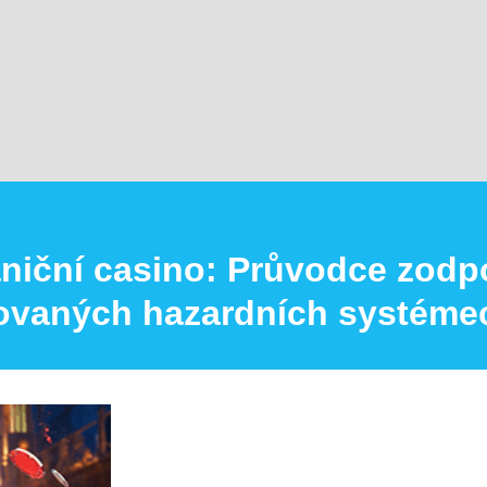
niční casino: Průvodce zod
ovaných hazardních systéme