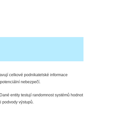
avují celkové podnikatelské informace
 potenciální nebezpečí.
Dané entity testují randomnost systémů hodnot
ti podvody výstupů.