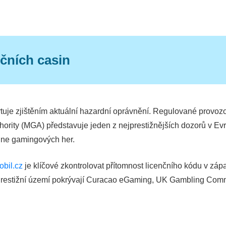
čních casin
tuje zjištěním aktuální hazardní oprávnění. Regulované provo
ority (MGA) představuje jeden z nejprestižnějších dozorů v Ev
ine gamingových her.
obil.cz
je klíčové zkontrolovat přítomnost licenčního kódu v záp
 Prestižní území pokrývají Curacao eGaming, UK Gambling Commi