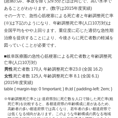
(急病のみ、事故を除く)29.5分とほぼ同じで、高い水準で
あることがわかります。(数字は2015年度実績)
その一方で、急性心筋梗塞による死亡者と年齢調整死亡率
(※)は下記のようになり、年齢調整死亡率(人口10万対)は
全国平均をやや上回ります。重症度に応じた適切な急性期
治療を提供することにより、今後さらに死亡者数の軽減を
図っていくことが必要です。
■岐阜医療圏の急性心筋梗塞による死亡者数と年齢調整死
亡率(人口10万対)
男性
死亡者数 170人
年齢調整死亡率23.0 (全国 16.2)
女性
死亡者数 125人
年齢調整死亡率 8.1 (全国 6.1)
(2015年度実績)
table { margin-top: 0 !important; } th,td { padding-left: 2em; }
※
年齢調整死亡率とは:道府県別に死亡数を人口で除した死亡率(粗
死亡率)を比較すると、各都道府県の年齢構成に差があるため、
高齢者の多い都道府県では高くなり、若年者の多い都道府県で
は低くなる傾向があります。このような年齢構成の異なる地域