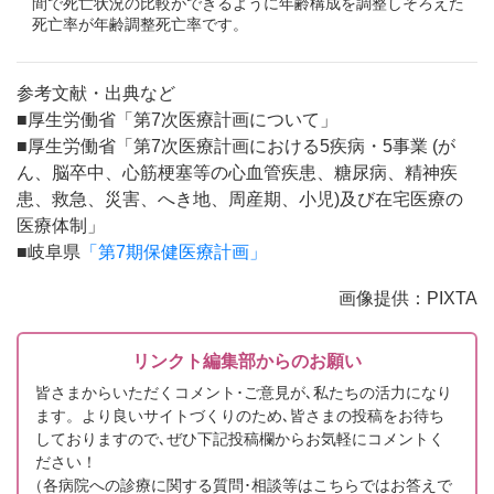
間で死亡状況の比較ができるように年齢構成を調整しそろえた
死亡率が年齢調整死亡率です。
参考文献・出典など
■厚生労働省「第7次医療計画について」
■厚生労働省「第7次医療計画における5疾病・5事業 (が
ん、脳卒中、心筋梗塞等の心血管疾患、糖尿病、精神疾
患、救急、災害、へき地、周産期、小児)及び在宅医療の
医療体制」
■岐阜県
「第7期保健医療計画」
画像提供：PIXTA
リンクト編集部からのお願い
皆さまからいただくコメント･ご意見が､私たちの活力になり
ます。より良いサイトづくりのため､皆さまの投稿をお待ち
しておりますので､ぜひ下記投稿欄からお気軽にコメントく
ださい！
（
各病院への診療に関する質問･相談等はこちらではお答えで