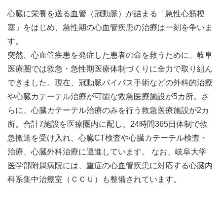
心臓に栄養を送る血管（冠動脈）が詰まる「急性心筋梗
塞」をはじめ、急性期の心血管疾患の治療は一刻を争いま
す。
突然、心血管疾患を発症した患者の命を救うために、岐阜
医療圏では救急・急性期医療体制づくりに全力で取り組ん
できました。現在、冠動脈バイパス手術などの外科的治療
や心臓カテーテル治療が可能な救急医療施設が5カ所。さ
らに、心臓カテーテル治療のみを行う救急医療施設が2カ
所。合計7施設を医療圏内に配し、24時間365日体制で救
急搬送を受け入れ、心臓CT検査や心臓カテーテル検査・
治療、心臓外科治療に邁進しています。 なお、岐阜大学
医学部附属病院には、重症の心血管疾患に対応する心臓内
科系集中治療室（ＣＣＵ）も整備されています。