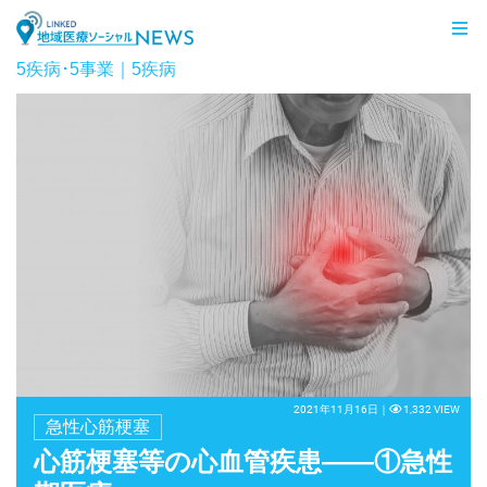
LINKED 地域医療ソーシャルNEWS
5疾病･5事業｜5疾病
2021年11月16日｜
1,332 VIEW
急性心筋梗塞
心筋梗塞等の心血管疾患——①急性