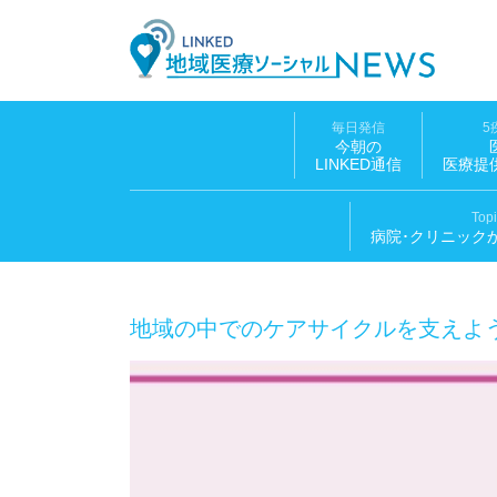
LINK
毎日発信
5
今朝の
LINKED通信
医療提
Top
病院･クリニック
地域の中でのケアサイクルを支えよ