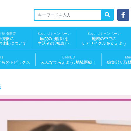
ED 地域医療ソーシャルNEWS
疾病･5事業
Beyondキャンペーン
Beyondキャンペーン
医療圏の
病院
の
〈知識
〉
を
地域の中での
供体制について
生活者
の
〈知恵
〉
へ
ケアサイクルを支えよう
ics
LINKED
Med
からのトピックス
みんなで考えよう､地域医療！
編集部が取
う