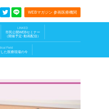
WEBマガジン 参画医療機関
LINKED
市民公開WEBセミナー
（開催予定･動画配信
）
ical Field
材した医療現場の今