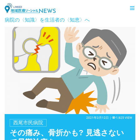
LINKED 地域医療ソーシャルNEWS
病院の〈知識〉を生活者の〈知恵〉へ
2021年3月12日｜
1,925 VIEW
西尾市民病院
その痛み、骨折かも? 見逃さない