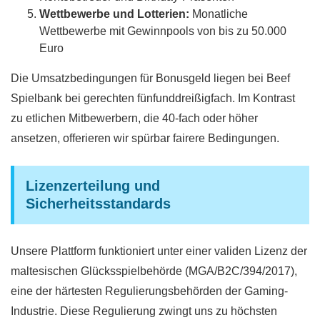
Wettbewerbe und Lotterien:
Monatliche
Wettbewerbe mit Gewinnpools von bis zu 50.000
Euro
Die Umsatzbedingungen für Bonusgeld liegen bei Beef
Spielbank bei gerechten fünfunddreißigfach. Im Kontrast
zu etlichen Mitbewerbern, die 40-fach oder höher
ansetzen, offerieren wir spürbar fairere Bedingungen.
Lizenzerteilung und
Sicherheitsstandards
Unsere Plattform funktioniert unter einer validen Lizenz der
maltesischen Glücksspielbehörde (MGA/B2C/394/2017),
eine der härtesten Regulierungsbehörden der Gaming-
Industrie. Diese Regulierung zwingt uns zu höchsten