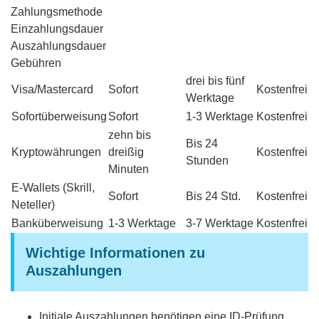
Zahlungsmethode
Einzahlungsdauer
Auszahlungsdauer
Gebühren
drei bis fünf
Visa/Mastercard
Sofort
Kostenfrei
Werktage
Sofortüberweisung
Sofort
1-3 Werktage
Kostenfrei
zehn bis
Bis 24
Kryptowährungen
dreißig
Kostenfrei
Stunden
Minuten
E-Wallets (Skrill,
Sofort
Bis 24 Std.
Kostenfrei
Neteller)
Banküberweisung
1-3 Werktage
3-7 Werktage
Kostenfrei
Wichtige Informationen zu
Auszahlungen
Initiale Auszahlungen benötigen eine ID-Prüfung