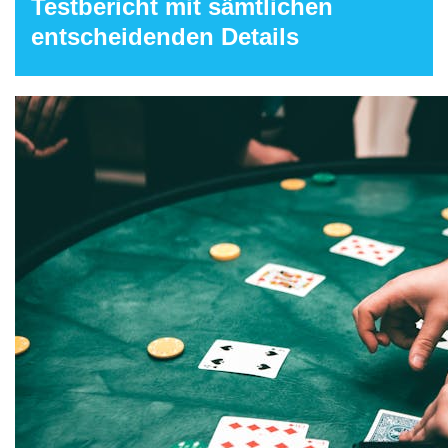
Testbericht mit sämtlichen
entscheidenden Details