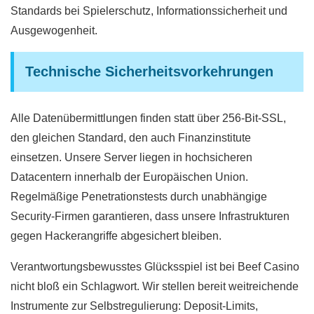
Standards bei Spielerschutz, Informationssicherheit und
Ausgewogenheit.
Technische Sicherheitsvorkehrungen
Alle Datenübermittlungen finden statt über 256-Bit-SSL,
den gleichen Standard, den auch Finanzinstitute
einsetzen. Unsere Server liegen in hochsicheren
Datacentern innerhalb der Europäischen Union.
Regelmäßige Penetrationstests durch unabhängige
Security-Firmen garantieren, dass unsere Infrastrukturen
gegen Hackerangriffe abgesichert bleiben.
Verantwortungsbewusstes Glücksspiel ist bei Beef Casino
nicht bloß ein Schlagwort. Wir stellen bereit weitreichende
Instrumente zur Selbstregulierung: Deposit-Limits,