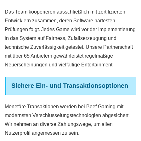
Das Team kooperieren ausschließlich mit zertifizierten
Entwicklern zusammen, deren Software härtesten
Prüfungen folgt. Jedes Game wird vor der Implementierung
in das System auf Fairness, Zufallserzeugung und
technische Zuverlässigkeit getestet. Unsere Partnerschaft
mit über 65 Anbietern gewährleistet regelmäßige
Neuerscheinungen und vielfältige Entertainment.
Sichere Ein- und Transaktionsoptionen
Monetäre Transaktionen werden bei Beef Gaming mit
modernsten Verschlüsselungstechnologien abgesichert.
Wir nehmen an diverse Zahlungswege, um allen
Nutzerprofil angemessen zu sein.