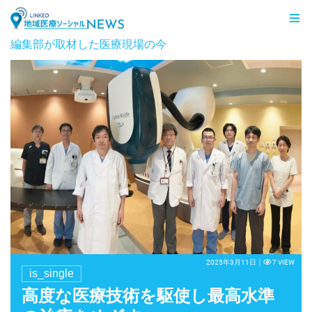
LINKED 地域医療ソーシャルNEWS
編集部が取材した医療現場の今
2025年3月11日｜
7 VIEW
is_single
高度な医療技術を駆使し最高水準