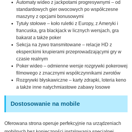
Automaty wideo z jackpotami progresywnymi – od
standardowych gier owocowych po współczesne
maszyny z opcjami bonusowymi
Tytuły stołowe – koło ruletki z Europy, z Ameryki i
francuska, gra blackjack w licznych wersjach, gra
bakarat a także poker
Sekcja na żywo transmitowane – relacje HD z
eksperckimi krupierami przeprowadzającymi gry w
czasie realnym
Poker wideo – odmienne wersje rozgrywki pokerowej
filmowego z znacznymi współczynnikami zwrotów
Rozgrywki błyskawiczne – karty zdrapki, loteria keno
a także inne natychmiastowe zabawy losowe
Dostosowanie na mobile
Oferowana strona operuje perfekcyjnie na urządzeniach
mobilnych bez konieczności instalowania specjalnej