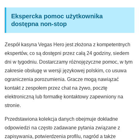
Ekspercka pomoc użytkownika
dostępna non-stop
Zespół kasyna Vegas Hero jest złożona z kompetentnych
ekspertów, co są dostępni przez całą 24 godziny, siedem
dni w tygodniu. Dostarczamy różnojęzyczne pomoc, w tym
zakresie obsługę w wersji językowej polskim, co usuwa
ograniczenia porozumienia. Gracze mogą nawiązać
kontakt z zespołem przez chat na żywo, pocztę
elektroniczną lub formatkę kontaktowy zapewniony na
stronie.
Przedstawiona kolekcja danych obejmuje dokładne
odpowiedzi na często zadawane pytania związane z
zapisywania, potwierdzenia profilu, nagród a także