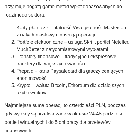
przyjmuje bogatą gamę metod wpłat dopasowanych do
rodzimego sektora.
Karty płatnicze – płatność Visa, płatność Mastercard
z natychmiastowym obsługą operacji
Portfele elektroniczne – usługa Skrill, portfel Neteller,
MuchBetter z natychmiastowymi wypłatami
Transfery finansowe – tradycyjne i ekspresowe
transfery dla większych wartości
Prepaid – karta Paysafecard dla graczy ceniących
anonimowość
Krypto – waluta Bitcoin, Ethereum dla dzisiejszych
użytkowników
Najmniejsza suma operacji to czterdzieści PLN, podczas
gdy wypłaty są przetwarzane w okresie 24-48 godz. dla
portfeli wirtualnych i do 5 dni pracy dla przelewów
finansowych.