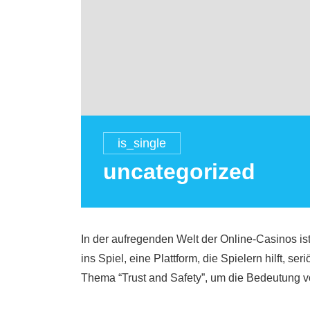
is_single
uncategorized
In der aufregenden Welt der Online-Casinos is
ins Spiel, eine Plattform, die Spielern hilft, 
Thema “Trust and Safety”, um die Bedeutung v