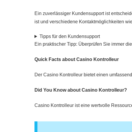
Ein zuverlässiger Kundensupport ist entscheide
ist und verschiedene Kontaktmöglichkeiten wie
Tipps für den Kundensupport
Ein praktischer Tipp: Überprüfen Sie immer di
Quick Facts about Casino Kontrolleur
Der Casino Kontrolleur bietet einen umfassend
Did You Know about Casino Kontrolleur?
Casino Kontrolleur ist eine wertvolle Ressour