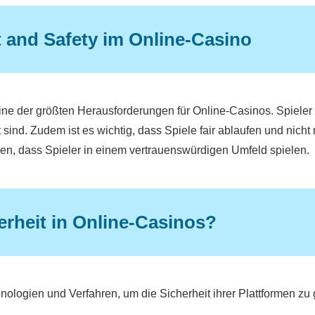
 and Safety im Online-Casino
ine der größten Herausforderungen für Online-Casinos. Spieler 
 sind. Zudem ist es wichtig, dass Spiele fair ablaufen und nicht
llen, dass Spieler in einem vertrauenswürdigen Umfeld spielen.
herheit in Online-Casinos?
logien und Verfahren, um die Sicherheit ihrer Plattformen zu