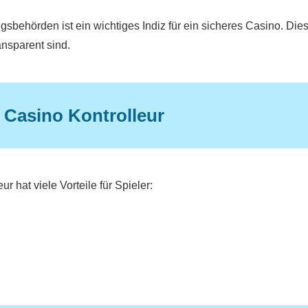
sbehörden ist ein wichtiges Indiz für ein sicheres Casino. Di
ansparent sind.
 Casino Kontrolleur
 hat viele Vorteile für Spieler: