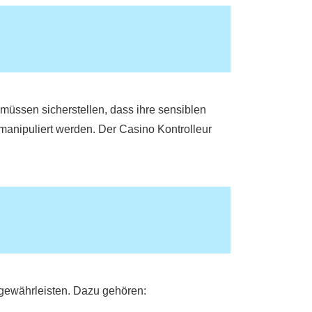
müssen sicherstellen, dass ihre sensiblen
 manipuliert werden. Der Casino Kontrolleur
 gewährleisten. Dazu gehören: