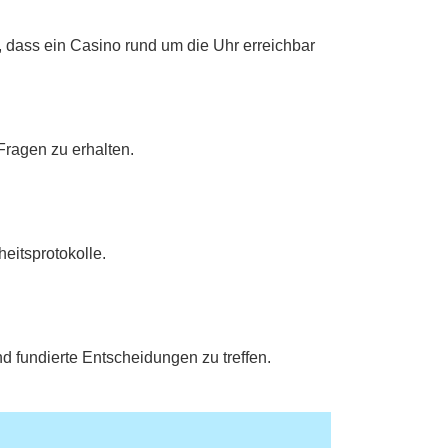
n, dass ein Casino rund um die Uhr erreichbar
Fragen zu erhalten.
eitsprotokolle.
d fundierte Entscheidungen zu treffen.