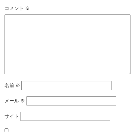
コメント
※
名前
※
メール
※
サイト