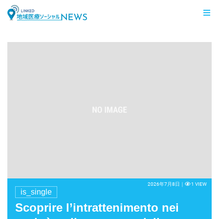
LINKED 地域医療ソーシャルNEWS
2026年7月8日｜
1 VIEW
is_single
Scoprire l’intrattenimento nei