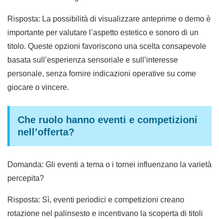
Risposta: La possibilità di visualizzare anteprime o demo è
importante per valutare l’aspetto estetico e sonoro di un
titolo. Queste opzioni favoriscono una scelta consapevole
basata sull’esperienza sensoriale e sull’interesse
personale, senza fornire indicazioni operative su come
giocare o vincere.
Che ruolo hanno eventi e competizioni
nell’offerta?
Domanda: Gli eventi a tema o i tornei influenzano la varietà
percepita?
Risposta: Sì, eventi periodici e competizioni creano
rotazione nel palinsesto e incentivano la scoperta di titoli