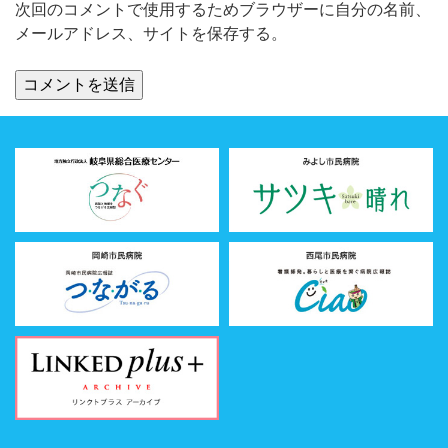
次回のコメントで使用するためブラウザーに自分の名前、
メールアドレス、サイトを保存する。