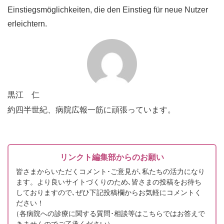
Einstiegsmöglichkeiten, die den Einstieg für neue Nutzer
erleichtern.
黒江 仁
約四半世紀、病院広報一筋に頑張っています。
リンクト編集部からのお願い
皆さまからいただくコメント･ご意見が､私たちの活力になり
ます。より良いサイトづくりのため､皆さまの投稿をお待ち
しておりますので､ぜひ下記投稿欄からお気軽にコメントく
ださい！
（
各病院への診療に関する質問･相談等はこちらではお答えで
きませんのでご了承ください）