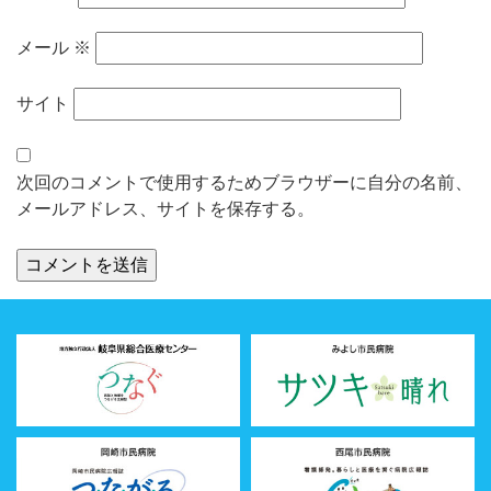
メール
※
サイト
次回のコメントで使用するためブラウザーに自分の名前、
メールアドレス、サイトを保存する。