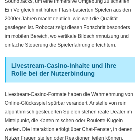
Soundtracks, um eine immersive Umgebung zu schaffen.
Ein Vergleich mit frühen Flash-basierten Spielen aus den
2000er Jahren macht deutlich, wie weit die Qualität
gestiegen ist. Robocat zeigt diesen Fortschritt besonders
im mobilen Bereich, wo vertikale Bildschirmnutzung und
einfache Steuerung die Spielerfahrung erleichtern.
Livestream-Casino-Inhalte und ihre
Rolle bei der Nutzerbindung
Livestream-Casino-Formate haben die Wahrnehmung von
Online-Glücksspiel spürbar verändert. Anstelle von rein
algorithmisch gesteuerten Spielen stehen reale Dealer im
Mittelpunkt, die Karten mischen oder Roulette-Kugeln
werfen. Die Interaktion erfolgt über Chat-Fenster, in denen
Nutzer Fragen stellen oder Reaktionen teilen können.