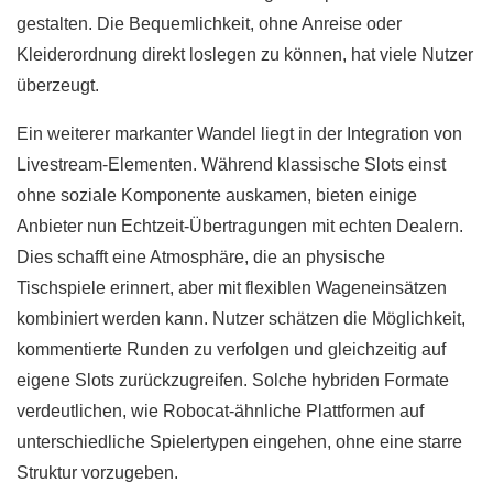
gestalten. Die Bequemlichkeit, ohne Anreise oder
Kleiderordnung direkt loslegen zu können, hat viele Nutzer
überzeugt.
Ein weiterer markanter Wandel liegt in der Integration von
Livestream-Elementen. Während klassische Slots einst
ohne soziale Komponente auskamen, bieten einige
Anbieter nun Echtzeit-Übertragungen mit echten Dealern.
Dies schafft eine Atmosphäre, die an physische
Tischspiele erinnert, aber mit flexiblen Wageneinsätzen
kombiniert werden kann. Nutzer schätzen die Möglichkeit,
kommentierte Runden zu verfolgen und gleichzeitig auf
eigene Slots zurückzugreifen. Solche hybriden Formate
verdeutlichen, wie Robocat-ähnliche Plattformen auf
unterschiedliche Spielertypen eingehen, ohne eine starre
Struktur vorzugeben.