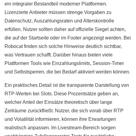
ein integraler Bestandteil moderner Plattformen.
Lizenzierte Anbieter müssen strenge Vorgaben zu
Datenschutz, Auszahlungsraten und Alterskontrolle
erfüllen. Nutzer sollten daher auf offizielle Siegel achten,
die auf der Startseite oder im Footer angezeigt werden. Bei
Robocat finden sich solche Hinweise deutlich sichtbar,
was Vertrauen schafft. Darüber hinaus bieten viele
Plattformen Tools wie Einzahlungslimits, Session-Timer
und Selbstsperren, die bei Bedarf aktiviert werden können.
Ein praktisches Detail ist die transparente Darstellung von
RTP-Werten bei Slots. Diese Prozentsätze geben an,
welcher Anteil der Einsätze theoretisch über lange
Zeiträume zurückfließt. Nutzer, die sich vorab über RTP
und Volatilität informieren, können ihre Erwartungen
realistisch anpassen. Im Livestream-Bereich sorgen