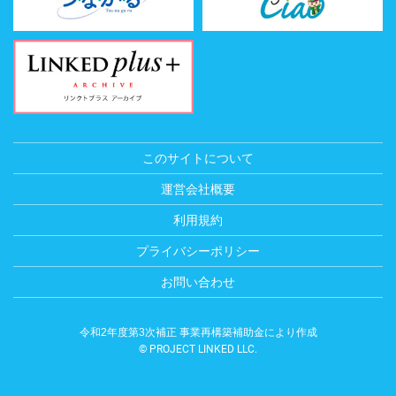
このサイトについて
運営会社概要
利用規約
プライバシーポリシー
お問い合わせ
令和2年度第3次補正 事業再構築補助金により作成
© PROJECT LINKED LLC.