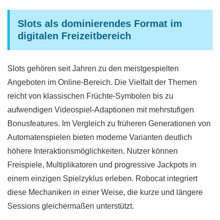
Slots als dominierendes Format im
digitalen Freizeitbereich
Slots gehören seit Jahren zu den meistgespielten
Angeboten im Online-Bereich. Die Vielfalt der Themen
reicht von klassischen Früchte-Symbolen bis zu
aufwendigen Videospiel-Adaptionen mit mehrstufigen
Bonusfeatures. Im Vergleich zu früheren Generationen von
Automatenspielen bieten moderne Varianten deutlich
höhere Interaktionsmöglichkeiten. Nutzer können
Freispiele, Multiplikatoren und progressive Jackpots in
einem einzigen Spielzyklus erleben. Robocat integriert
diese Mechaniken in einer Weise, die kurze und längere
Sessions gleichermaßen unterstützt.