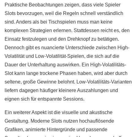
Praktische Beobachtungen zeigen, dass viele Spieler
Slots bevorzugen, weil die Regeln schnell verständlich
sind. Anders als bei Tischspielen muss man keine
komplexen Strategien erlernen. Stattdessen reicht es, den
Einsatz festzulegen und den Drehknopf zu betätigen.
Dennoch gibt es nuancierte Unterschiede zwischen High-
Volatilität und Low-Volatilität-Spielen, die sich auf die
Dauer der Unterhaltung auswirken. Ein High-Volatilitäts-
Slot kann lange trockene Phasen haben, wird aber durch
seltene, große Gewinne belohnt. Low-Volatilitäts-Varianten
liefern dagegen häufiger kleinere Auszahlungen und
eignen sich für entspannte Sessions.
Ein weiterer Aspekt ist die visuelle und akustische
Gestaltung. Moderne Slots nutzen hochauflösende
Grafiken, animierte Hintergründe und passende