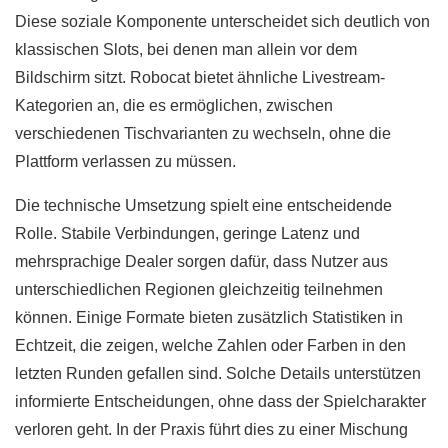
Diese soziale Komponente unterscheidet sich deutlich von
klassischen Slots, bei denen man allein vor dem
Bildschirm sitzt. Robocat bietet ähnliche Livestream-
Kategorien an, die es ermöglichen, zwischen
verschiedenen Tischvarianten zu wechseln, ohne die
Plattform verlassen zu müssen.
Die technische Umsetzung spielt eine entscheidende
Rolle. Stabile Verbindungen, geringe Latenz und
mehrsprachige Dealer sorgen dafür, dass Nutzer aus
unterschiedlichen Regionen gleichzeitig teilnehmen
können. Einige Formate bieten zusätzlich Statistiken in
Echtzeit, die zeigen, welche Zahlen oder Farben in den
letzten Runden gefallen sind. Solche Details unterstützen
informierte Entscheidungen, ohne dass der Spielcharakter
verloren geht. In der Praxis führt dies zu einer Mischung