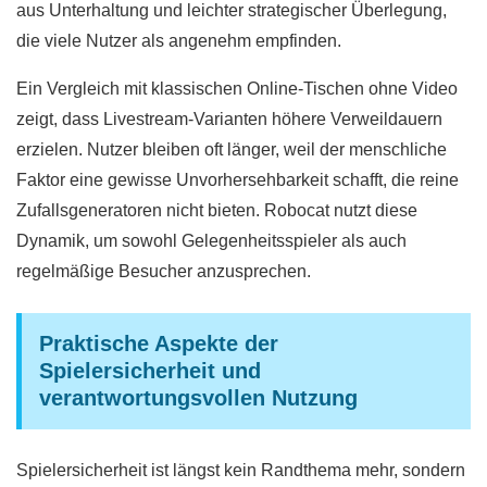
aus Unterhaltung und leichter strategischer Überlegung,
die viele Nutzer als angenehm empfinden.
Ein Vergleich mit klassischen Online-Tischen ohne Video
zeigt, dass Livestream-Varianten höhere Verweildauern
erzielen. Nutzer bleiben oft länger, weil der menschliche
Faktor eine gewisse Unvorhersehbarkeit schafft, die reine
Zufallsgeneratoren nicht bieten. Robocat nutzt diese
Dynamik, um sowohl Gelegenheitsspieler als auch
regelmäßige Besucher anzusprechen.
Praktische Aspekte der
Spielersicherheit und
verantwortungsvollen Nutzung
Spielersicherheit ist längst kein Randthema mehr, sondern