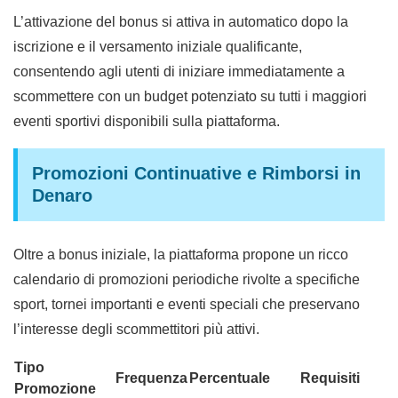
L’attivazione del bonus si attiva in automatico dopo la
iscrizione e il versamento iniziale qualificante,
consentendo agli utenti di iniziare immediatamente a
scommettere con un budget potenziato su tutti i maggiori
eventi sportivi disponibili sulla piattaforma.
Promozioni Continuative e Rimborsi in
Denaro
Oltre a bonus iniziale, la piattaforma propone un ricco
calendario di promozioni periodiche rivolte a specifiche
sport, tornei importanti e eventi speciali che preservano
l’interesse degli scommettitori più attivi.
Tipo
Frequenza
Percentuale
Requisiti
Promozione