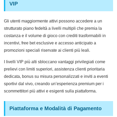
VIP
Gli utenti maggiormente attivi possono accedere a un
strutturato piano fedeltà a livelli multipli che premia la
costanza e il volume di gioco con crediti trasformabili in
incentivi, free bet esclusive e accesso anticipato a
promozioni speciali riservate ai clienti più leali.
I livelli VIP più alti sbloccano vantaggi privilegiati come
prelievi con limiti superiori, assistenza clienti prioritaria
dedicata, bonus su misura personalizzati e inviti a eventi
sportivi dal vivo, creando un’esperienza premium per i
scommettitori più attivi e esigenti sulla piattaforma.
Piattaforma e Modalità di Pagamento