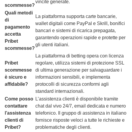
vincite generate.
scommesse?
Quali metodi
La piattaforma supporta carte bancarie,
di
wallet digitali come PayPal e Skrill, bonifici
pagamento
bancari e sistemi di ricarica prepagata,
accetta
garantendo operazioni rapide e protette per
Pribet
gli utenti italiani.
scommesse?
La piattaforma di betting opera con licenza
Pribet
regolare, utilizza sistemi di protezione SSL
scommesse
di ultima generazione per salvaguardare i
è sicuro e
informazioni sensibili, e implementa
affidabile?
protocolli di sicurezza conformi agli
standard internazionali.
Come posso
L’assistenza clienti è disponibile tramite
contattare
chat dal vivo 24/7, email dedicata e numero
l’assistenza
telefonico. Il gruppo di assistenza in italiano
clienti di
fornisce risposte veloci a tutte le richieste e
Pribet?
problematiche degli clienti.