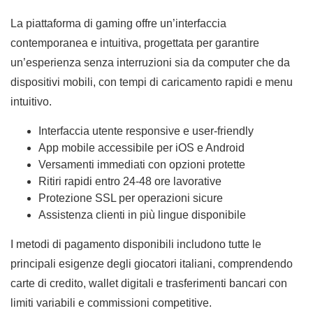
La piattaforma di gaming offre un’interfaccia
contemporanea e intuitiva, progettata per garantire
un’esperienza senza interruzioni sia da computer che da
dispositivi mobili, con tempi di caricamento rapidi e menu
intuitivo.
Interfaccia utente responsive e user-friendly
App mobile accessibile per iOS e Android
Versamenti immediati con opzioni protette
Ritiri rapidi entro 24-48 ore lavorative
Protezione SSL per operazioni sicure
Assistenza clienti in più lingue disponibile
I metodi di pagamento disponibili includono tutte le
principali esigenze degli giocatori italiani, comprendendo
carte di credito, wallet digitali e trasferimenti bancari con
limiti variabili e commissioni competitive.