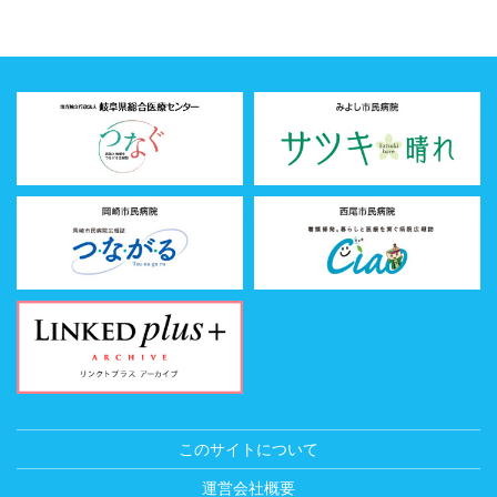
このサイトについて
運営会社概要