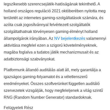
legszíkesebb szerencsejáték-hatóságának tekinthető. A
holland országos reguláció 2021 októberében nyitotta meg
területét az internetes gaming-szolgáltatások számára, és
azóta csak jogosítvánnyal felvértezett szolgáltatók
szolgáltathatnak törvényesen gaming-élményt holland
állampolgárok irányában. Az
NV bejelentkezés
valamennyi
aktivitása megfelel ezen a szigorú követelményeknek,
magába foglalva a tudatos játék mechanizmusait és az
adatbiztonsági szabványokat.
Platformunk állandó auditálás alatt áll, mely garantálja a
igazságos gaming-folyamatot és a véletlenszerű
eredményeket. Összes szoftverünket független auditáló
szervezetek vizsgálják, hogy megfeleljenek a világ szintű
RNG (Random Number Generator) standardoknak.
Felügyeleti Rész