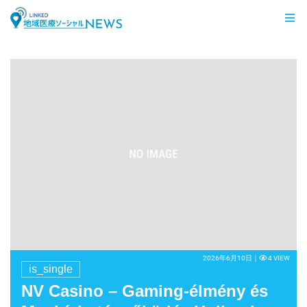
LINKED 地域医療ソーシャルNEWS
2026年6月10日｜
4 VIEW
is_single
NV Casino – Gaming-élmény és