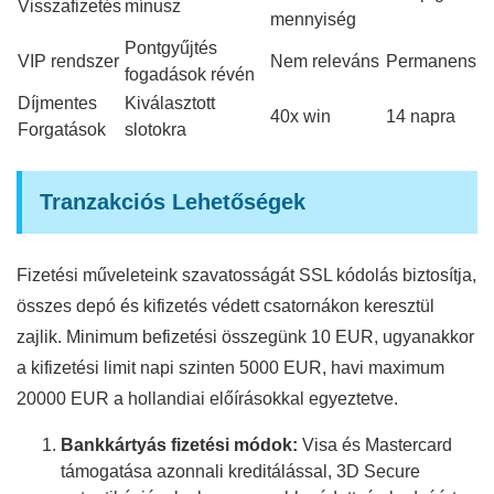
Visszafizetés
mínusz
mennyiség
Pontgyűjtés
VIP rendszer
Nem releváns
Permanens
fogadások révén
Díjmentes
Kiválasztott
40x win
14 napra
Forgatások
slotokra
Tranzakciós Lehetőségek
Fizetési műveleteink szavatosságát SSL kódolás biztosítja,
összes depó és kifizetés védett csatornákon keresztül
zajlik. Minimum befizetési összegünk 10 EUR, ugyanakkor
a kifizetési limit napi szinten 5000 EUR, havi maximum
20000 EUR a hollandiai előírásokkal egyeztetve.
Bankkártyás fizetési módok:
Visa és Mastercard
támogatása azonnali kreditálással, 3D Secure