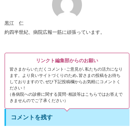
黒江 仁
約四半世紀、病院広報一筋に頑張っています。
リンクト編集部からのお願い
皆さまからいただくコメント･ご意見が､私たちの活力になり
ます。より良いサイトづくりのため､皆さまの投稿をお待ち
しておりますので､ぜひ下記投稿欄からお気軽にコメントく
ださい！
（
各病院への診療に関する質問･相談等はこちらではお答えで
きませんのでご了承ください）
コメントを残す