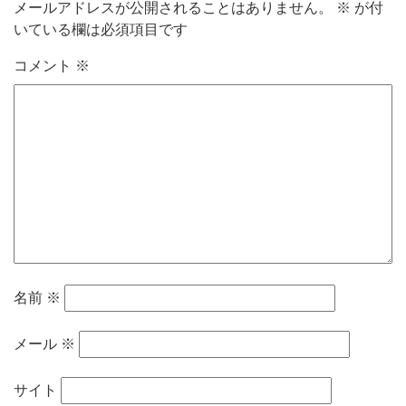
メールアドレスが公開されることはありません。
※
が付
いている欄は必須項目です
コメント
※
名前
※
メール
※
サイト