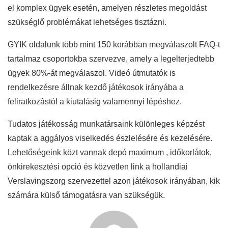
el komplex ügyek esetén, amelyen részletes megoldást
szükséglő problémákat lehetséges tisztázni.
GYIK oldalunk több mint 150 korábban megválaszolt FAQ-t
tartalmaz csoportokba szervezve, amely a legelterjedtebb
ügyek 80%-át megválaszol. Videó útmutatók is
rendelkezésre állnak kezdő játékosok irányába a
feliratkozástól a kiutalásig valamennyi lépéshez.
Tudatos játékosság munkatársaink különleges képzést
kaptak a aggályos viselkedés észlelésére és kezelésére.
Lehetőségeink közt vannak depó maximum , időkorlátok,
önkirekesztési opció és közvetlen link a hollandiai
Verslavingszorg szervezettel azon játékosok irányában, kik
számára külső támogatásra van szükségük.