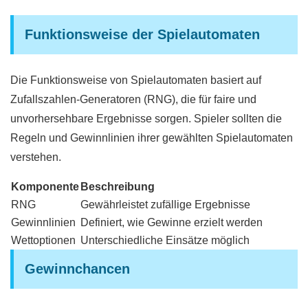
Funktionsweise der Spielautomaten
Die Funktionsweise von Spielautomaten basiert auf
Zufallszahlen-Generatoren (RNG), die für faire und
unvorhersehbare Ergebnisse sorgen. Spieler sollten die
Regeln und Gewinnlinien ihrer gewählten Spielautomaten
verstehen.
Komponente
Beschreibung
RNG
Gewährleistet zufällige Ergebnisse
Gewinnlinien
Definiert, wie Gewinne erzielt werden
Wettoptionen
Unterschiedliche Einsätze möglich
Gewinnchancen