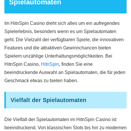
Spielautomaten
Im HitnSpin Casino dreht sich alles um ein aufregendes
Spielerlebnis, besonders wenn es um Spielautomaten
geht. Die Vielzahl der verfügbaren Spiele, die innovativen
Features und die attraktiven Gewinnchancen bieten
Spielern unzählige Unterhaltungsmöglichkeiten. Bei
HitnSpin Casino,
HitnSpin
, finden Sie eine
beeindruckende Auswahl an Spielautomaten, die für jeden
Geschmack etwas zu bieten haben.
Vielfalt der Spielautomaten
Die Vielfalt der Spielautomaten im HitnSpin Casino ist
beeindruckend. Von klassischen Slots bis hin zu modernen