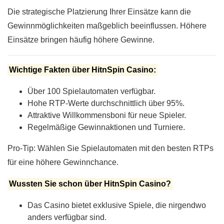
Die strategische Platzierung Ihrer Einsätze kann die
Gewinnmöglichkeiten maßgeblich beeinflussen. Höhere
Einsätze bringen häufig höhere Gewinne.
Wichtige Fakten über HitnSpin Casino:
Über 100 Spielautomaten verfügbar.
Hohe RTP-Werte durchschnittlich über 95%.
Attraktive Willkommensboni für neue Spieler.
Regelmäßige Gewinnaktionen und Turniere.
Pro-Tip: Wählen Sie Spielautomaten mit den besten RTPs
für eine höhere Gewinnchance.
Wussten Sie schon über HitnSpin Casino?
Das Casino bietet exklusive Spiele, die nirgendwo
anders verfügbar sind.