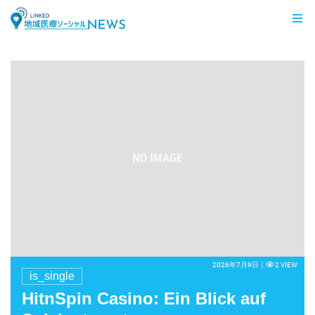
LINKED 地域医療ソーシャルNEWS
2026年7月9日｜
2 VIEW
is_single
HitnSpin Casino: Ein Blick auf