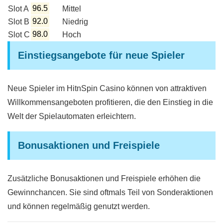
Slot A
96.5
Mittel
Slot B
92.0
Niedrig
Slot C
98.0
Hoch
Einstiegsangebote für neue Spieler
Neue Spieler im HitnSpin Casino können von attraktiven
Willkommensangeboten profitieren, die den Einstieg in die
Welt der Spielautomaten erleichtern.
Bonusaktionen und Freispiele
Zusätzliche Bonusaktionen und Freispiele erhöhen die
Gewinnchancen. Sie sind oftmals Teil von Sonderaktionen
und können regelmäßig genutzt werden.