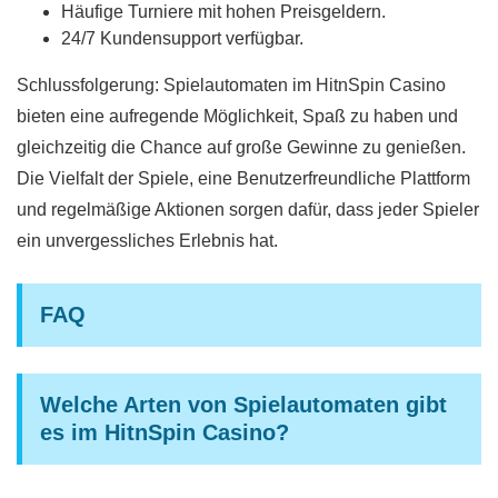
Häufige Turniere mit hohen Preisgeldern.
24/7 Kundensupport verfügbar.
Schlussfolgerung: Spielautomaten im HitnSpin Casino
bieten eine aufregende Möglichkeit, Spaß zu haben und
gleichzeitig die Chance auf große Gewinne zu genießen.
Die Vielfalt der Spiele, eine Benutzerfreundliche Plattform
und regelmäßige Aktionen sorgen dafür, dass jeder Spieler
ein unvergessliches Erlebnis hat.
FAQ
Welche Arten von Spielautomaten gibt
es im HitnSpin Casino?