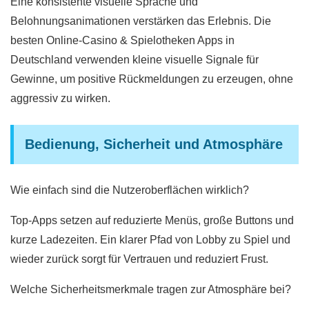
Eine konsistente visuelle Sprache und
Belohnungsanimationen verstärken das Erlebnis. Die
besten Online-Casino & Spielotheken Apps in
Deutschland verwenden kleine visuelle Signale für
Gewinne, um positive Rückmeldungen zu erzeugen, ohne
aggressiv zu wirken.
Bedienung, Sicherheit und Atmosphäre
Wie einfach sind die Nutzeroberflächen wirklich?
Top-Apps setzen auf reduzierte Menüs, große Buttons und
kurze Ladezeiten. Ein klarer Pfad von Lobby zu Spiel und
wieder zurück sorgt für Vertrauen und reduziert Frust.
Welche Sicherheitsmerkmale tragen zur Atmosphäre bei?