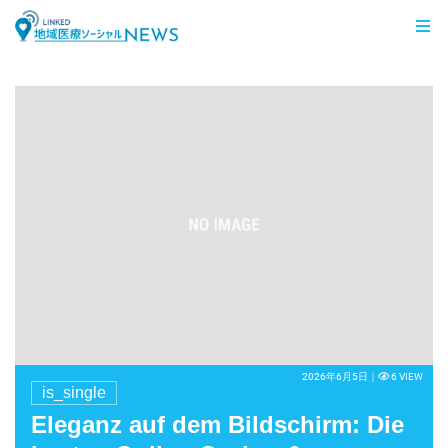
LINKED 地域医療ソーシャルNEWS
2026年6月5日｜
6 VIEW
is_single
Eleganz auf dem Bildschirm: Die