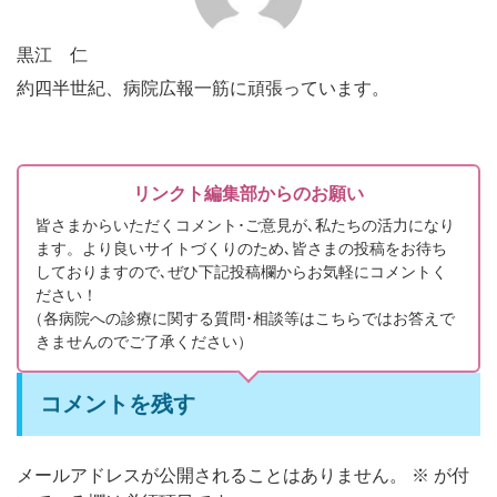
黒江 仁
約四半世紀、病院広報一筋に頑張っています。
リンクト編集部からのお願い
皆さまからいただくコメント･ご意見が､私たちの活力になり
ます。より良いサイトづくりのため､皆さまの投稿をお待ち
しておりますので､ぜひ下記投稿欄からお気軽にコメントく
ださい！
（
各病院への診療に関する質問･相談等はこちらではお答えで
きませんのでご了承ください）
コメントを残す
メールアドレスが公開されることはありません。
※
が付