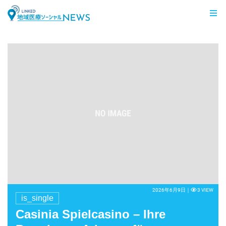
LINKED 地域医療ソーシャルNEWS
2026年6月9日｜
3 VIEW
is_single
Casinia Spielcasino – Ihre