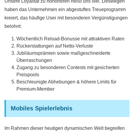
Unsere Loyalität zu honorieren heißt uns viel. Deswegen
haben das Unternehmen ein abgestuftes Treueprogramm
kreiert, das häufige User mit besonderen Vergünstigungen
belohnt:
Wöchentlich Reload-Bonusse mit attraktiven Raten
Rückerstattungen auf Netto-Verluste
Jubiläumsprämien sowie maßgeschneiderte
Überraschungen
Zugang zu besonderen Contests mit gesicherten
Preispools
Beschleunigte Abhebungen & höhere Limits für
Premium-Member
Mobiles Spielerlebnis
Im Rahmen dieser heutigen dynamischen Welt begreifen