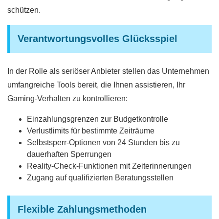
schützen.
Verantwortungsvolles Glücksspiel
In der Rolle als seriöser Anbieter stellen das Unternehmen
umfangreiche Tools bereit, die Ihnen assistieren, Ihr
Gaming-Verhalten zu kontrollieren:
Einzahlungsgrenzen zur Budgetkontrolle
Verlustlimits für bestimmte Zeiträume
Selbstsperr-Optionen von 24 Stunden bis zu
dauerhaften Sperrungen
Reality-Check-Funktionen mit Zeiterinnerungen
Zugang auf qualifizierten Beratungsstellen
Flexible Zahlungsmethoden