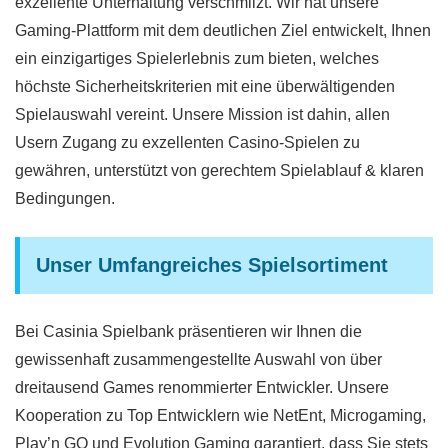
exzellente Unterhaltung verschmilzt. Wir hat unsere
Gaming-Plattform mit dem deutlichen Ziel entwickelt, Ihnen
ein einzigartiges Spielerlebnis zum bieten, welches
höchste Sicherheitskriterien mit eine überwältigenden
Spielauswahl vereint. Unsere Mission ist dahin, allen
Usern Zugang zu exzellenten Casino-Spielen zu
gewähren, unterstützt von gerechtem Spielablauf & klaren
Bedingungen.
Unser Umfangreiches Spielsortiment
Bei Casinia Spielbank präsentieren wir Ihnen die
gewissenhaft zusammengestellte Auswahl von über
dreitausend Games renommierter Entwickler. Unsere
Kooperation zu Top Entwicklern wie NetEnt, Microgaming,
Play’n GO und Evolution Gaming garantiert, dass Sie stets