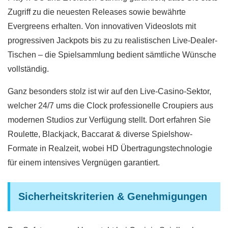
Zugriff zu die neuesten Releases sowie bewährte
Evergreens erhalten. Von innovativen Videoslots mit
progressiven Jackpots bis zu zu realistischen Live-Dealer-
Tischen – die Spielsammlung bedient sämtliche Wünsche
vollständig.
Ganz besonders stolz ist wir auf den Live-Casino-Sektor,
welcher 24/7 ums die Clock professionelle Croupiers aus
modernen Studios zur Verfügung stellt. Dort erfahren Sie
Roulette, Blackjack, Baccarat & diverse Spielshow-
Formate in Realzeit, wobei HD Übertragungstechnologie
für einem intensives Vergnügen garantiert.
Sicherheitskriterien & Genehmigungen