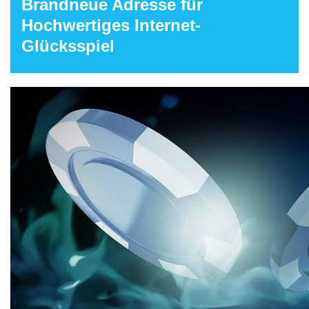
Brandneue Adresse für
Hochwertiges Internet-
Glücksspiel