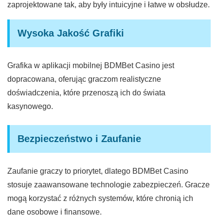
zaprojektowane tak, aby były intuicyjne i łatwe w obsłudze.
Wysoka Jakość Grafiki
Grafika w aplikacji mobilnej BDMBet Casino jest
dopracowana, oferując graczom realistyczne
doświadczenia, które przenoszą ich do świata
kasynowego.
Bezpieczeństwo i Zaufanie
Zaufanie graczy to priorytet, dlatego BDMBet Casino
stosuje zaawansowane technologie zabezpieczeń. Gracze
mogą korzystać z różnych systemów, które chronią ich
dane osobowe i finansowe.