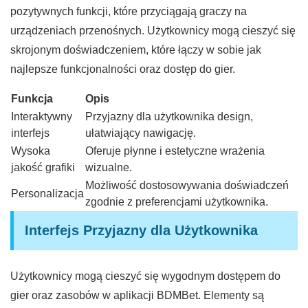
pozytywnych funkcji, które przyciągają graczy na
urządzeniach przenośnych. Użytkownicy mogą cieszyć się
skrojonym doświadczeniem, które łączy w sobie jak
najlepsze funkcjonalności oraz dostęp do gier.
Funkcja
Opis
Interaktywny
Przyjazny dla użytkownika design,
interfejs
ułatwiający nawigację.
Wysoka
Oferuje płynne i estetyczne wrażenia
jakość grafiki
wizualne.
Możliwość dostosowywania doświadczeń
Personalizacja
zgodnie z preferencjami użytkownika.
Interfejs Przyjazny dla Użytkownika
Użytkownicy mogą cieszyć się wygodnym dostępem do
gier oraz zasobów w aplikacji BDMBet. Elementy są