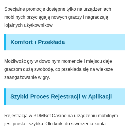
Specjalne promocje dostępne tylko na urządzeniach
mobilnych przyciągają nowych graczy i nagradzają
lojalnych użytkowników.
Komfort i Przekłada
Możliwość gry w dowolnym momencie i miejscu daje
graczom dużą swobodę, co przekłada się na większe
zaangażowanie w gry.
Szybki Proces Rejestracji w Aplikacji
Rejestracja w BDMBet Casino na urządzeniu mobilnym
jest prosta i szybka. Oto kroki do stworzenia konta: