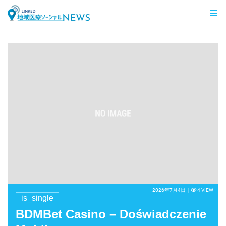
LINKED 地域医療ソーシャルNEWS
2026年7月4日｜
4 VIEW
is_single
BDMBet Casino – Doświadczenie