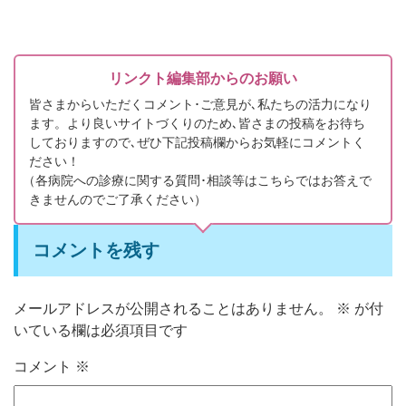
リンクト編集部からのお願い
皆さまからいただくコメント･ご意見が､私たちの活力になり
ます。より良いサイトづくりのため､皆さまの投稿をお待ち
しておりますので､ぜひ下記投稿欄からお気軽にコメントく
ださい！
（
各病院への診療に関する質問･相談等はこちらではお答えで
きませんのでご了承ください）
コメントを残す
メールアドレスが公開されることはありません。
※
が付
いている欄は必須項目です
コメント
※