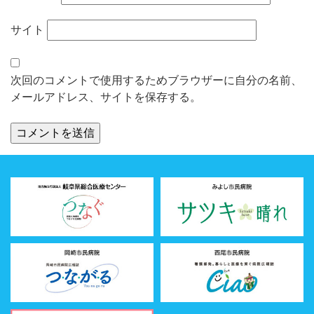
サイト
次回のコメントで使用するためブラウザーに自分の名前、
メールアドレス、サイトを保存する。