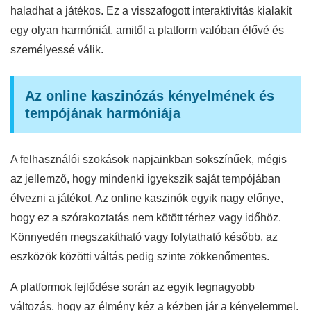
haladhat a játékos. Ez a visszafogott interaktivitás kialakít
egy olyan harmóniát, amitől a platform valóban élővé és
személyessé válik.
Az online kaszinózás kényelmének és
tempójának harmóniája
A felhasználói szokások napjainkban sokszínűek, mégis
az jellemző, hogy mindenki igyekszik saját tempójában
élvezni a játékot. Az online kaszinók egyik nagy előnye,
hogy ez a szórakoztatás nem kötött térhez vagy időhöz.
Könnyedén megszakítható vagy folytatható később, az
eszközök közötti váltás pedig szinte zökkenőmentes.
A platformok fejlődése során az egyik legnagyobb
változás, hogy az élmény kéz a kézben jár a kényelemmel.