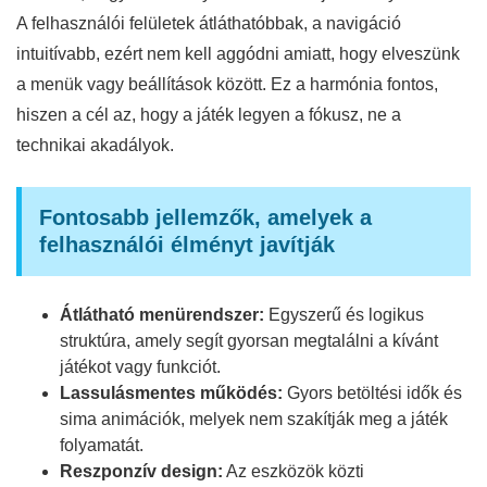
A felhasználói felületek átláthatóbbak, a navigáció
intuitívabb, ezért nem kell aggódni amiatt, hogy elveszünk
a menük vagy beállítások között. Ez a harmónia fontos,
hiszen a cél az, hogy a játék legyen a fókusz, ne a
technikai akadályok.
Fontosabb jellemzők, amelyek a
felhasználói élményt javítják
Átlátható menürendszer:
Egyszerű és logikus
struktúra, amely segít gyorsan megtalálni a kívánt
játékot vagy funkciót.
Lassulásmentes működés:
Gyors betöltési idők és
sima animációk, melyek nem szakítják meg a játék
folyamatát.
Reszponzív design:
Az eszközök közti