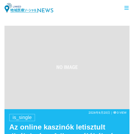
LINKED 地域医療ソーシャルNEWS
2026年6月20日｜
3 VIEW
is_single
Az online kaszinók letisztult