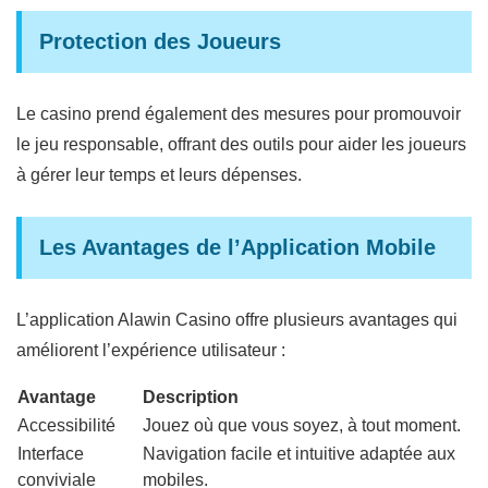
Protection des Joueurs
Le casino prend également des mesures pour promouvoir
le jeu responsable, offrant des outils pour aider les joueurs
à gérer leur temps et leurs dépenses.
Les Avantages de l’Application Mobile
L’application Alawin Casino offre plusieurs avantages qui
améliorent l’expérience utilisateur :
Avantage
Description
Accessibilité
Jouez où que vous soyez, à tout moment.
Interface
Navigation facile et intuitive adaptée aux
conviviale
mobiles.