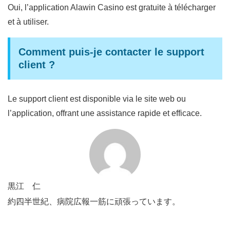
Oui, l’application Alawin Casino est gratuite à télécharger
et à utiliser.
Comment puis-je contacter le support
client ?
Le support client est disponible via le site web ou
l’application, offrant une assistance rapide et efficace.
黒江 仁
約四半世紀、病院広報一筋に頑張っています。