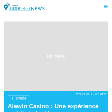
LINKED 地域医療ソーシャルNEWS
2026年7月6日｜
5 VIEW
is_single
Alawin Casino : Une expérience