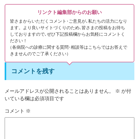
リンクト編集部からのお願い
皆さまからいただくコメント･ご意見が､私たちの活力になり
ます。より良いサイトづくりのため､皆さまの投稿をお待ち
しておりますので､ぜひ下記投稿欄からお気軽にコメントく
ださい！
（
各病院への診療に関する質問･相談等はこちらではお答えで
きませんのでご了承ください）
コメントを残す
メールアドレスが公開されることはありません。
※
が付
いている欄は必須項目です
コメント
※