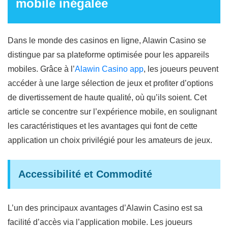
mobile inégalée
Dans le monde des casinos en ligne, Alawin Casino se
distingue par sa plateforme optimisée pour les appareils
mobiles. Grâce à l’
Alawin Casino app
, les joueurs peuvent
accéder à une large sélection de jeux et profiter d’options
de divertissement de haute qualité, où qu’ils soient. Cet
article se concentre sur l’expérience mobile, en soulignant
les caractéristiques et les avantages qui font de cette
application un choix privilégié pour les amateurs de jeux.
Accessibilité et Commodité
L’un des principaux avantages d’Alawin Casino est sa
facilité d’accès via l’application mobile. Les joueurs