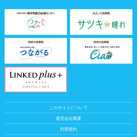
このサイトについて
運営会社概要
利用規約