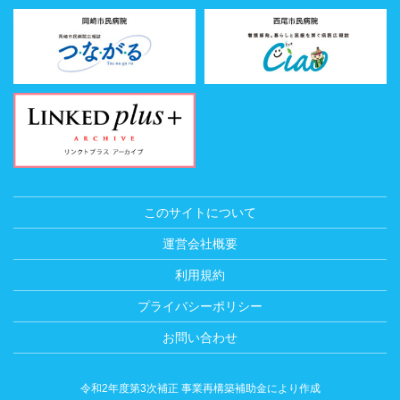
このサイトについて
運営会社概要
利用規約
プライバシーポリシー
お問い合わせ
令和2年度第3次補正 事業再構築補助金により作成