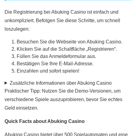
Die Registrierung bei Abuking Casino ist einfach und
unkompliziert. Befolgen Sie diese Schritte, um schnell
loszulegen:
Besuchen Sie die Webseite von Abuking Casino.
Klicken Sie auf die Schaltfläche „Registrieren“.
Füllen Sie das Anmeldeformular aus.
Bestätigen Sie Ihre E-Mail-Adresse.
Einzahlen und sofort spielen!
Zusätzliche Informationen über Abuking Casino
Praktischer Tipp: Nutzen Sie die Demo-Versionen, um
verschiedene Spiele auszuprobieren, bevor Sie echtes
Geld einsetzen.
Quick Facts about Abuking Casino
Abuking Casino bietet über 500 Spielautomaten und eine