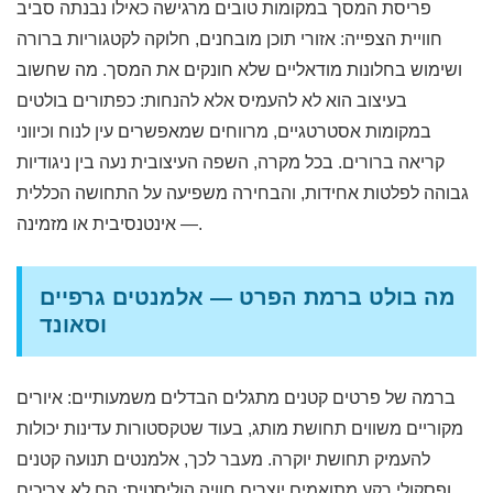
פריסת המסך במקומות טובים מרגישה כאילו נבנתה סביב
חוויית הצפייה: אזורי תוכן מובחנים, חלוקה לקטגוריות ברורה
ושימוש בחלונות מודאליים שלא חונקים את המסך. מה שחשוב
בעיצוב הוא לא להעמיס אלא להנחות: כפתורים בולטים
במקומות אסטרטגיים, מרווחים שמאפשרים עין לנוח וכיווני
קריאה ברורים. בכל מקרה, השפה העיצובית נעה בין ניגודיות
גבוהה לפלטות אחידות, והבחירה משפיעה על התחושה הכללית
— אינטנסיבית או מזמינה.
מה בולט ברמת הפרט — אלמנטים גרפיים
וסאונד
ברמה של פרטים קטנים מתגלים הבדלים משמעותיים: איורים
מקוריים משווים תחושת מותג, בעוד שטקסטורות עדינות יכולות
להעמיק תחושת יוקרה. מעבר לכך, אלמנטים תנועה קטנים
ופסקולי רקע מתואמים יוצרים חוויה הוליסטית; הם לא צריכים